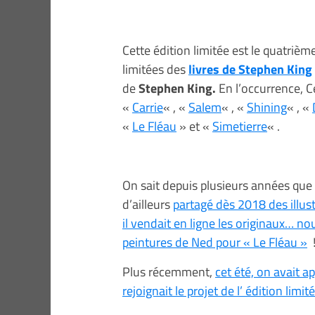
Cette édition limitée est le quatriè
limitées des
livres de Stephen King
de
Stephen King.
En l’occurrence, C
«
Carrie
« , «
Salem
« , «
Shining
« , «
«
Le Fléau
» et «
Simetierre
« .
On sait depuis plusieurs années que
d’ailleurs
partagé dès 2018 des illus
il vendait en ligne les originaux… 
peintures de Ned pour « Le Fléau »
Plus récemment,
cet été, on avait a
rejoignait le projet de l’ édition limi