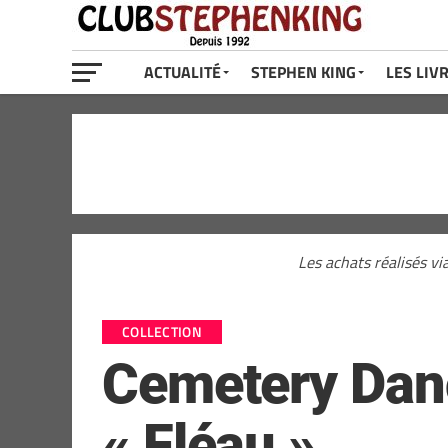
ACTUALITÉ
STEPHEN KING
LES LIV
Les achats réalisés vi
COLLECTION
Cemetery Dance
« Fléau »