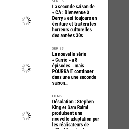
SERIES
La seconde saison de
« CA : Bienvenue à
Derry » est toujours en
écriture et traitera les
horreurs culturelles
des années 30s
SERIES
La nouvelle série
« Carrie » a 8
épisodes… mais
POURRAIT continuer
dans une une seconde
saison…
FILMS
Désolation : Stephen
King et Sam Raimi
produisent une
nouvelle adaptation par
les réalisateurs de