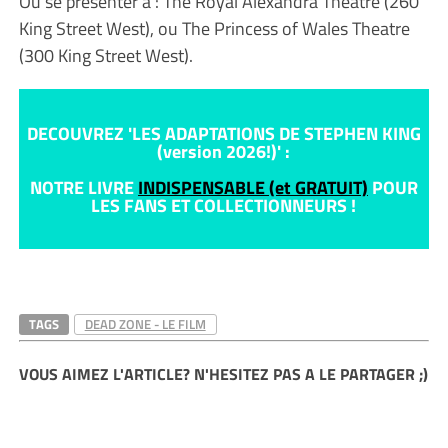
Ou se présenter à : The Royal Alexandra Theatre (260
King Street West), ou The Princess of Wales Theatre
(300 King Street West).
DECOUVREZ 'LES ADAPTATIONS DE STEPHEN KING
(version 2026!)' :
NOTRE LIVRE
INDISPENSABLE (et GRATUIT)
POUR
LES FANS ET COLLECTIONNEURS !
TAGS
DEAD ZONE - LE FILM
VOUS AIMEZ L'ARTICLE? N'HESITEZ PAS A LE PARTAGER ;)