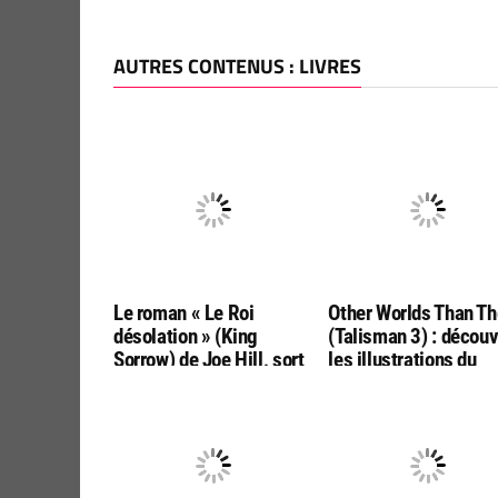
AUTRES CONTENUS : LIVRES
Le roman « Le Roi
Other Worlds Than T
désolation » (King
(Talisman 3) : décou
Sorrow) de Joe Hill, sort
les illustrations du
mi-novembre en français
roman de Stephen Ki
chez Jean Claude Lattes
et Peter Straub