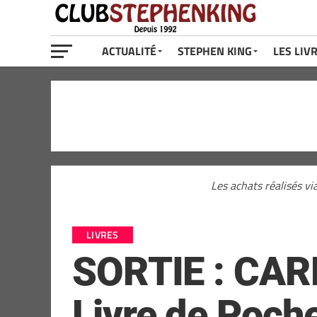
ACTUALITÉ
STEPHEN KING
LES LIV
Les achats réalisés vi
LIVRES
SORTIE : CAR
Livre de Poch