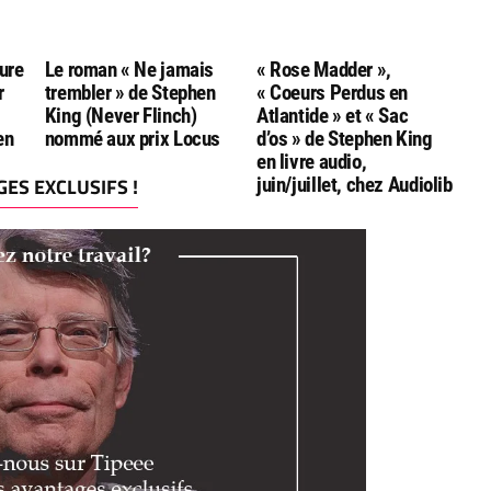
ure
Le roman « Ne jamais
« Rose Madder »,
r
trembler » de Stephen
« Coeurs Perdus en
King (Never Flinch)
Atlantide » et « Sac
en
nommé aux prix Locus
d’os » de Stephen King
en livre audio,
ES EXCLUSIFS !
juin/juillet, chez Audiolib