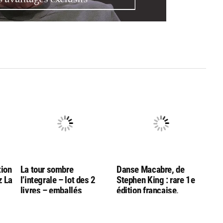
tion
La tour sombre
Danse Macabre, de
z La
l’integrale – lot des 2
Stephen King : rare 1e
livres – emballés
édition française,
éditions Alta