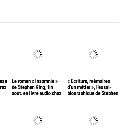
hese
Le roman « Insomnie »
« Ecriture, mémoires
vrez
de Stephen King, fin
d’un métier », l’essai-
aout, en livre audio chez
biographique de Stephen
ng
Audiolib
King, sort fin octobre
dans une nouvelle
édition française
anniversaire!