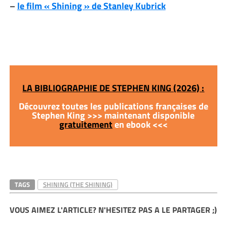
–
le film « Shining » de Stanley Kubrick
LA BIBLIOGRAPHIE DE STEPHEN KING (2026) :
Découvrez toutes les publications françaises de
Stephen King >>> maintenant disponible
gratuitement
en ebook <<<
TAGS
SHINING (THE SHINING)
VOUS AIMEZ L'ARTICLE? N'HESITEZ PAS A LE PARTAGER ;)