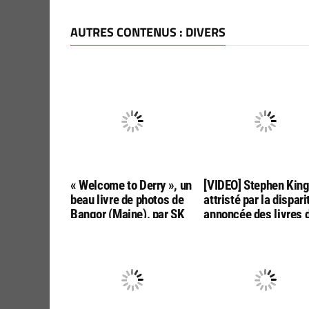
AUTRES CONTENUS : DIVERS
« Welcome to Derry », un
[VIDEO] Stephen Kin
beau livre de photos de
attristé par la dispari
Bangor (Maine), par SK
annoncée des livres 
Tours
poche aux USA