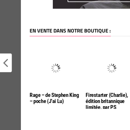
EN VENTE DANS NOTRE BOUTIQUE :
Rage – de Stephen King
Firestarter (Charlie),
– poche (J’ai Lu)
édition britannique
limitée, par PS
Publishing (en anglai