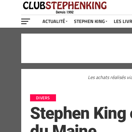
ACTUALITÉ
STEPHEN KING
LES LIV
Les achats réalisés vi
DIVERS
Stephen King 
du Maine