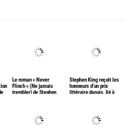
g
Le roman « Never
Stephen King reçoit les
tion
Flinch » (Ne jamais
honneurs d’un prix
de
trembler) de Stephen
littéraire danois, lié à
King nommé aux
l’auteur Hans Christian
Goodreads Choice
Andersen
Awards