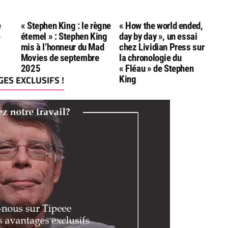
e
« Stephen King : le règne
« How the world ended,
»
éternel » : Stephen King
day by day », un essai
mis à l’honneur du Mad
chez Lividian Press sur
Movies de septembre
la chronologie du
2025
« Fléau » de Stephen
ES EXCLUSIFS !
King