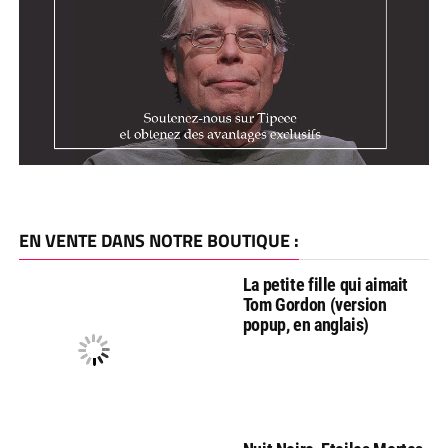
EN VENTE DANS NOTRE BOUTIQUE :
La petite fille qui aimait
Tom Gordon (version
popup, en anglais)