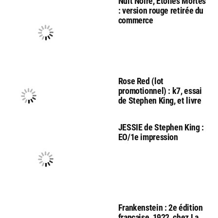
Nuit Noire, Etoiles Mortes
: version rouge retirée du
commerce
Rose Red (lot
promotionnel) : k7, essai
de Stephen King, et livre
JESSIE de Stephen King :
EO/1e impression
Frankenstein : 2e édition
française, 1922, chez La