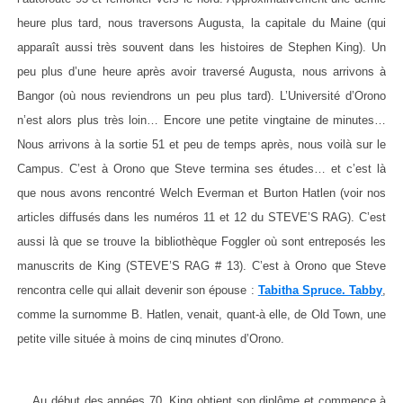
heure plus tard, nous traversons Augusta, la capitale du Maine (qui
apparaît aussi très souvent dans les histoires de Stephen King). Un
peu plus d’une heure après avoir traversé Augusta, nous arrivons à
Bangor (où nous reviendrons un peu plus tard). L’Université d’Orono
n’est alors plus très loin… Encore une petite vingtaine de minutes…
Nous arrivons à la sortie 51 et peu de temps après, nous voilà sur le
Campus. C’est à Orono que Steve termina ses études… et c’est là
que nous avons rencontré Welch Everman et Burton Hatlen (voir nos
articles diffusés dans les numéros 11 et 12 du STEVE’S RAG). C’est
aussi là que se trouve la bibliothèque Foggler où sont entreposés les
manuscrits de King (STEVE’S RAG # 13). C’est à Orono que Steve
rencontra celle qui allait devenir son épouse :
Tabitha Spruce. Tabby
,
comme la surnomme B. Hatlen, venait, quant-à elle, de Old Town, une
petite ville située à moins de cinq minutes d’Orono.
Au début des années 70, King obtient son diplôme et commence à