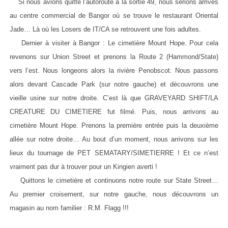
Si nous avions quitté l’autoroute à la sortie 49, nous serions arrivés
au centre commercial de Bangor où se trouve le restaurant Oriental
Jade… Là où les Losers de IT/CA se retrouvent une fois adultes.
Dernier à visiter à Bangor : Le cimetière Mount Hope. Pour cela
revenons sur Union Street et prenons la Route 2 (Hammond/State)
vers l’est. Nous longeons alors la rivière Penobscot. Nous passons
alors devant Cascade Park (sur notre gauche) et découvrons une
vieille usine sur notre droite. C’est là que GRAVEYARD SHIFT/LA
CREATURE DU CIMETIERE fut filmé. Puis, nous arrivons au
cimetière Mount Hope. Prenons la première entrée puis la deuxième
allée sur notre droite… Au bout d’un moment, nous arrivons sur les
lieux du tournage de PET SEMATARY/SIMETIERRE ! Et ce n’est
vraiment pas dur à trouver pour un Kingien averti !
Quittons le cimetière et continuons notre route sur State Street…
Au premier croisement, sur notre gauche, nous découvrons un
magasin au nom familier : R.M. Flagg !!!