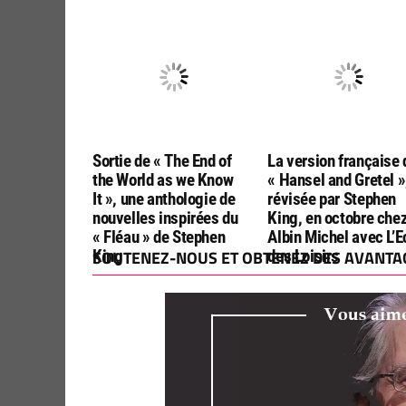
King, sera publié fin
nouvelles d’horreur p
septembre 2026
Nat Cassidy
Sortie de « The End of
La version française 
the World as we Know
« Hansel and Gretel »
It », une anthologie de
révisée par Stephen
nouvelles inspirées du
King, en octobre che
« Fléau » de Stephen
Albin Michel avec L’E
King
SOUTENEZ-NOUS ET OBTENEZ DES AVANTAG
des Loisirs