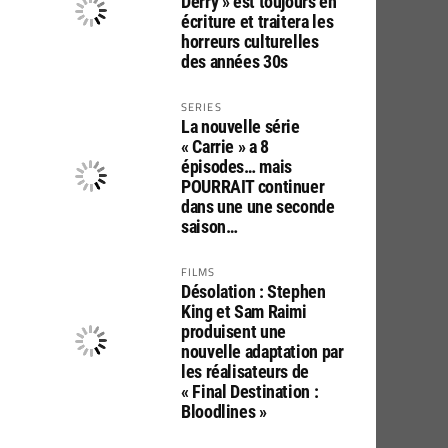
Derry » est toujours en
écriture et traitera les
horreurs culturelles
des années 30s
SERIES
La nouvelle série
« Carrie » a 8
épisodes… mais
POURRAIT continuer
dans une une seconde
saison…
FILMS
Désolation : Stephen
King et Sam Raimi
produisent une
nouvelle adaptation par
les réalisateurs de
« Final Destination :
Bloodlines »