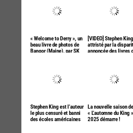
« Welcome to Derry », un
[VIDEO] Stephen Kin
beau livre de photos de
attristé par la dispari
Bangor (Maine), par SK
annoncée des livres 
Tours
poche aux USA
Stephen King est l’auteur
La nouvelle saison d
le plus censuré et banni
« L’automne du King 
des écoles américaines
2025 démarre !