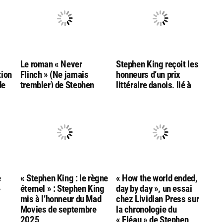
g
Le roman « Never
Stephen King reçoit les
tion
Flinch » (Ne jamais
honneurs d’un prix
de
trembler) de Stephen
littéraire danois, lié à
King nommé aux
l’auteur Hans Christian
Goodreads Choice
Andersen
Awards
e
« Stephen King : le règne
« How the world ended,
»
éternel » : Stephen King
day by day », un essai
mis à l’honneur du Mad
chez Lividian Press sur
Movies de septembre
la chronologie du
2025
« Fléau » de Stephen