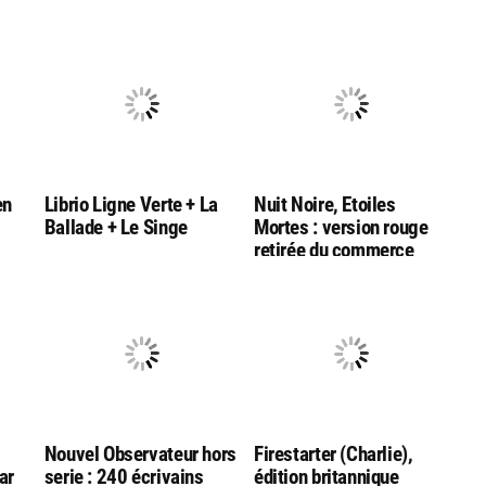
en
Librio Ligne Verte + La
Nuit Noire, Etoiles
Ballade + Le Singe
Mortes : version rouge
retirée du commerce
Nouvel Observateur hors
Firestarter (Charlie),
ar
serie : 240 écrivains
édition britannique