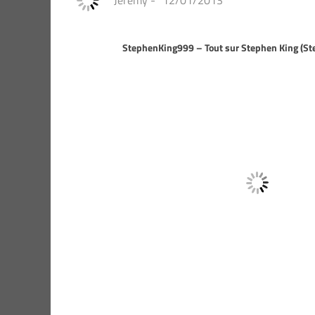
Jeremy
-
12/01/2013
StephenKing999 – Tout sur Stephen King (S