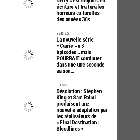
Derry » est toujours en
écriture et traitera les
horreurs culturelles
des années 30s
SERIES
La nouvelle série
« Carrie » a 8
épisodes… mais
POURRAIT continuer
dans une une seconde
saison…
FILMS
Désolation : Stephen
King et Sam Raimi
produisent une
nouvelle adaptation par
les réalisateurs de
« Final Destination :
Bloodlines »