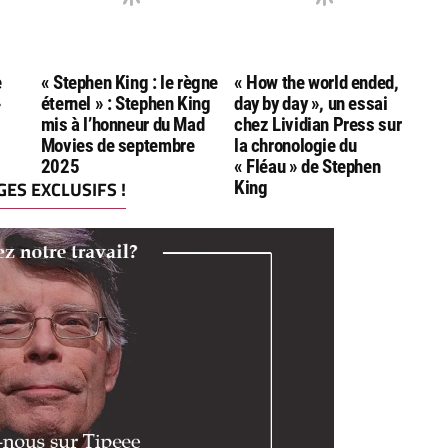
e
« Stephen King : le règne
« How the world ended,
»
éternel » : Stephen King
day by day », un essai
mis à l’honneur du Mad
chez Lividian Press sur
Movies de septembre
la chronologie du
2025
« Fléau » de Stephen
ES EXCLUSIFS !
King