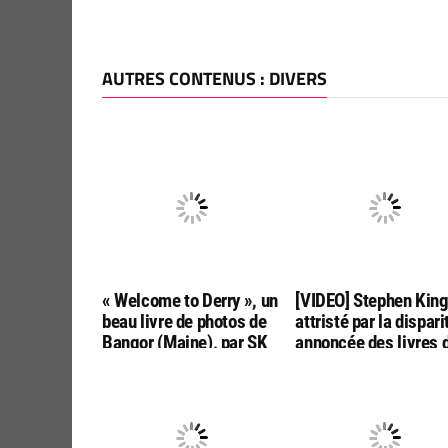
AUTRES CONTENUS : DIVERS
« Welcome to Derry », un
[VIDEO] Stephen Kin
beau livre de photos de
attristé par la dispari
Bangor (Maine), par SK
annoncée des livres 
Tours
poche aux USA