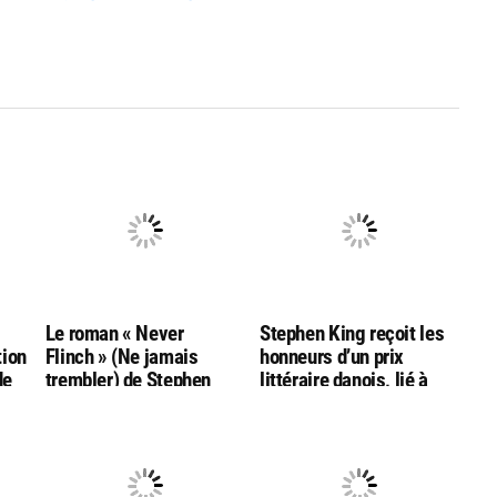
g
Le roman « Never
Stephen King reçoit les
tion
Flinch » (Ne jamais
honneurs d’un prix
de
trembler) de Stephen
littéraire danois, lié à
King nommé aux
l’auteur Hans Christian
Goodreads Choice
Andersen
Awards