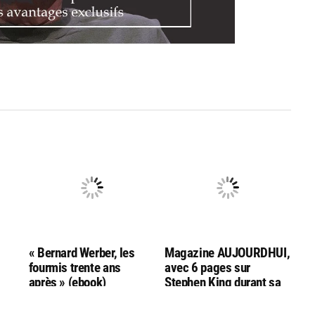
« Bernard Werber, les
Magazine AUJOURDHUI,
fourmis trente ans
avec 6 pages sur
après » (ebook)
Stephen King durant sa
venue en France