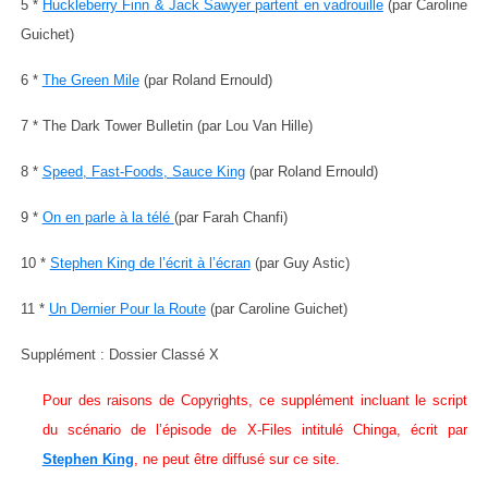
5 *
Huckleberry Finn & Jack Sawyer partent en vadrouille
(par Caroline
Guichet)
6 *
The Green Mile
(par Roland Ernould)
7 * The Dark Tower Bulletin (par Lou Van Hille)
8 *
Speed, Fast-Foods, Sauce King
(par Roland Ernould)
9 *
On en parle à la télé
(par Farah Chanfi)
10 *
Stephen King de l’écrit à l’écran
(par Guy Astic)
11 *
Un Dernier Pour la Route
(par Caroline Guichet)
Supplément : Dossier Classé X
Pour des raisons de Copyrights, ce supplément incluant le script
du scénario de l’épisode de X-Files intitulé Chinga, écrit par
Stephen King
, ne peut être diffusé sur ce site.