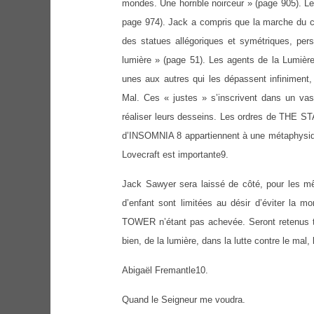
mondes. Une horrible noirceur » (page 905). Le T
page 974). Jack a compris que la marche du 
des statues allégoriques et symétriques, pers
lumière » (page 51). Les agents de la Lumiè
unes aux autres qui les dépassent infiniment, 
Mal. Ces « justes » s’inscrivent dans un va
réaliser leurs desseins. Les ordres de THE ST
d’INSOMNIA 8 appartiennent à une métaphysiqu
Lovecraft est importante9.
Jack Sawyer sera laissé de côté, pour les m
d’enfant sont limitées au désir d’éviter l
TOWER n’étant pas achevée. Seront retenus tr
bien, de la lumière, dans la lutte contre le mal,
Abigaël Fremantle10.
Quand le Seigneur me voudra.