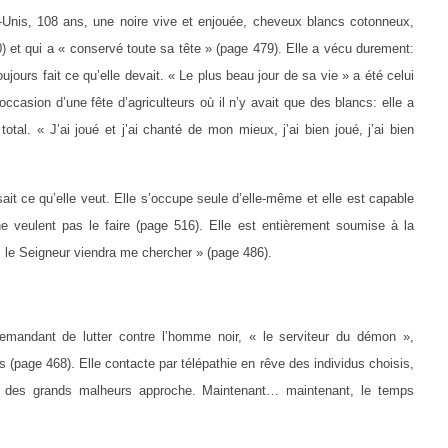
-Unis, 108 ans, une noire vive et enjouée, cheveux blancs cotonneux,
) et qui a « conservé toute sa tête » (page 479). Elle a vécu durement:
ujours fait ce qu’elle devait. « Le plus beau jour de sa vie » a été celui
occasion d’une fête d’agriculteurs où il n’y avait que des blancs: elle a
otal. « J’ai joué et j’ai chanté de mon mieux, j’ai bien joué, j’ai bien
ait ce qu’elle veut. Elle s’occupe seule d’elle-même et elle est capable
 veulent pas le faire (page 516). Elle est entièrement soumise à la
 le Seigneur viendra me chercher » (page 486).
demandant de lutter contre l’homme noir, « le serviteur du démon »,
(page 468). Elle contacte par télépathie en rêve des individus choisis,
ps des grands malheurs approche. Maintenant… maintenant, le temps