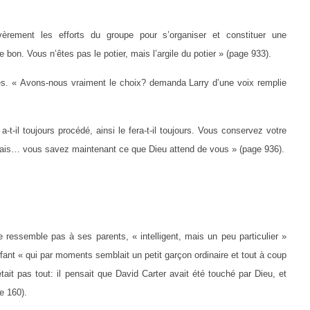
vèrement les efforts du groupe pour s’organiser et constituer une
on. Vous n’êtes pas le potier, mais l’argile du potier » (page 933).
nes. « Avons-nous vraiment le choix? demanda Larry d’une voix remplie
a-t-il toujours procédé, ainsi le fera-t-il toujours. Vous conservez votre
Mais… vous savez maintenant ce que Dieu attend de vous » (page 936).
 ressemble pas à ses parents, « intelligent, mais un peu particulier »
nfant « qui par moments semblait un petit garçon ordinaire et tout à coup
tait pas tout: il pensait que David Carter avait été touché par Dieu, et
e 160).