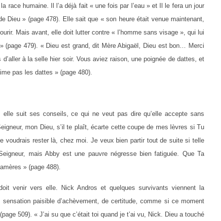
a race humaine. Il l’a déjà fait « une fois par l’eau » et Il le fera un jour
s de Dieu » (page 478). Elle sait que « son heure était venue maintenant,
ourir. Mais avant, elle doit lutter contre « l’homme sans visage », qui lui
 » (page 479). « Dieu est grand, dit Mère Abigaël, Dieu est bon… Merci
 d’aller à la selle hier soir. Vous aviez raison, une poignée de dattes, et
aime pas les dattes » (page 480).
: elle suit ses conseils, ce qui ne veut pas dire qu’elle accepte sans
eigneur, mon Dieu, s’il te plaît, écarte cette coupe de mes lèvres si Tu
 je voudrais rester là, chez moi. Je veux bien partir tout de suite si telle
, Seigneur, mais Abby est une pauvre négresse bien fatiguée. Que Ta
s amères » (page 488).
oit venir vers elle. Nick Andros et quelques survivants viennent la
une sensation paisible d’achèvement, de certitude, comme si ce moment
(page 509). « J’ai su que c’était toi quand je t’ai vu, Nick. Dieu a touché