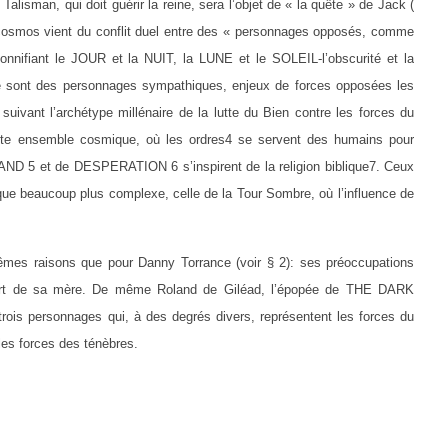
alisman, qui doit guérir la reine, sera l’objet de « la quête » de Jack (
cosmos vient du conflit duel entre des « personnages opposés, comme
onnifiant le JOUR et la NUIT, la LUNE et le SOLEIL-l’obscurité et la
re sont des personnages sympathiques, enjeux de forces opposées les
suivant l’archétype millénaire de la lutte du Bien contre les forces du
ste ensemble cosmique, où les ordres4 se servent des humains pour
AND 5 et de DESPERATION 6 s’inspirent de la religion biblique7. Ceux
e beaucoup plus complexe, celle de la Tour Sombre, où l’influence de
êmes raisons que pour Danny Torrance (voir § 2): ses préoccupations
a mort de sa mère. De même Roland de Giléad, l’épopée de THE DARK
ois personnages qui, à des degrés divers, représentent les forces du
 les forces des ténèbres.