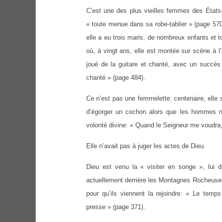
C’est une des plus vieilles femmes des États
« toute menue dans sa robe-tablier » (page 570
elle a eu trois maris, de nombreux enfants et to
où, à vingt ans, elle est montée sur scène à l’
joué de la guitare et chanté, avec un succès t
chanté » (page 484).
Ce n’est pas une femmelette: centenaire, elle s
d’égorger un cochon alors que les hommes ne
volonté divine: « Quand le Seigneur me voudra,
Elle n’avait pas à juger les actes de Dieu.
Dieu est venu la « visiter en songe », lui 
actuellement derrière les Montagnes Rocheuses 
pour qu’ils viennent la rejoindre: « Le tem
presse » (page 371).