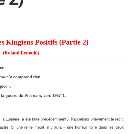
 Kingiens Positifs (Partie 2)
(Roland Ernould)
en.
ême n’y comprend rien.
quoi ».
 la guerre du Viêt-nam, vers 1967″1.
 la Lumière, a été faite précédemment3. Rappelons brièvement le récit:
stre. Si une reine meurt, il y aura « une horreur noire dans les deux