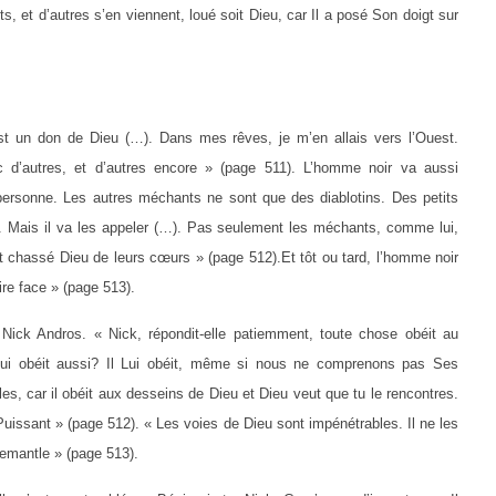
s, et d’autres s’en viennent, loué soit Dieu, car Il a posé Son doigt sur
t un don de Dieu (…). Dans mes rêves, je m’en allais vers l’Ouest.
 d’autres, et d’autres encore » (page 511). L’homme noir va aussi
personne. Les autres méchants ne sont que des diablotins. Des petits
us. Mais il va les appeler (…). Pas seulement les méchants, comme lui,
t chassé Dieu de leurs cœurs » (page 512).Et tôt ou tard, l’homme noir
ire face » (page 513).
se Nick Andros. « Nick, répondit-elle patiemment, toute chose obéit au
lui obéit aussi? Il Lui obéit, même si nous ne comprenons pas Ses
les, car il obéit aux desseins de Dieu et Dieu veut que tu le rencontres.
t-Puissant » (page 512). « Les voies de Dieu sont impénétrables. Il ne les
emantle » (page 513).