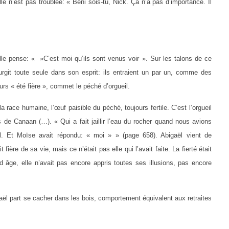
lle n’est pas troublée: « Béni sois-tu, Nick. Ça n’a pas d’importance. Il
lle pense: « »C’est moi qu’ils sont venus voir ». Sur les talons de ce
rgit toute seule dans son esprit: ils entraient un par un, comme des
urs « été fière », commet le péché d’orgueil.
la race humaine, l’œuf paisible du péché, toujours fertile. C’est l’orgueil
de Canaan (…). « Qui a fait jaillir l’eau du rocher quand nous avions
l. Et Moïse avait répondu: « moi » » (page 658). Abigaël vient de
ière de sa vie, mais ce n’était pas elle qui l’avait faite. La fierté était
d âge, elle n’avait pas encore appris toutes ses illusions, pas encore
gaël part se cacher dans les bois, comportement équivalent aux retraites