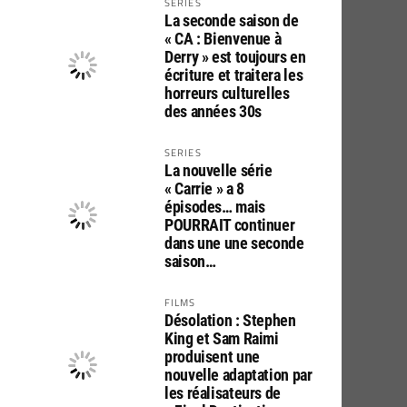
SERIES
La seconde saison de
« CA : Bienvenue à
Derry » est toujours en
écriture et traitera les
horreurs culturelles
des années 30s
SERIES
La nouvelle série
« Carrie » a 8
épisodes… mais
POURRAIT continuer
dans une une seconde
saison…
FILMS
Désolation : Stephen
King et Sam Raimi
produisent une
nouvelle adaptation par
les réalisateurs de