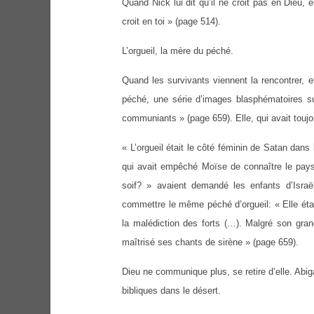
Quand Nick lui dit qu’il ne croit pas en Dieu, e
croit en toi » (page 514).
L’orgueil, la mère du péché.
Quand les survivants viennent la rencontrer, e
péché, une série d’images blasphématoires su
communiants » (page 659). Elle, qui avait toujo
« L’orgueil était le côté féminin de Satan dans 
qui avait empêché Moïse de connaître le pays 
soif? » avaient demandé les enfants d’Israë
commettre le même péché d’orgueil: « Elle était f
la malédiction des forts (…). Malgré son gran
maîtrisé ses chants de sirène » (page 659).
Dieu ne communique plus, se retire d’elle. Abi
bibliques dans le désert.