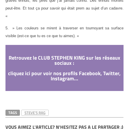
graves ennuis, les pires que j’ai jamais connu. Des ennuis mortels
peut-être. Et tout ça pour savoir qui était prem au sujet d’un cadavre.
«
5. » Les couleurs se mirent à traverser en tournoyant sa surface
visible (est-ce que tu es ce que tu aimes). «
Retrouvez le CLUB STEPHEN KING sur les réseaux
sociaux :
cliquez ici pour voir nos profils Facebook, Twitter,
Instagram...
TAGS
STEVE'S RAG
VOUS AIMEZ L'ARTICLE? N'HESITEZ PAS A LE PARTAGER ;)