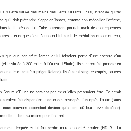
l a pu être sauvé des mains des Lents Mutants. Puis, avant de quitter
ise qu’il doit prétendre s’appeler James, comme son médaillon l’affirme,
ans le lit près de lui. Faire autrement pourrait avoir de conséquences
autres sœurs que c’est Jenna qui lui a mit le médaillon autour du cou,
explique que son frère James et lui faisaient partie d’une escorte d’un
ville située à 200 miles à l’Ouest d’Elurie). Ils se sont fait prendre en
erait leur facilité à piéger Roland). Ils étaient vingt rescapés, sauvés
urie.
Sœurs d’Elurie ne seraient pas ce qu’elles prétendent être. Ce serait
auraient fait disparaître chacun des rescapés l’un après l’autre (sans
, nous pouvons cependant deviner qu’ils ont, dû leur servir de dîner).
me elle… Tout au moins pour l’instant.
ur est droguée et lui fait perdre toute capacité motrice (NDLR : La