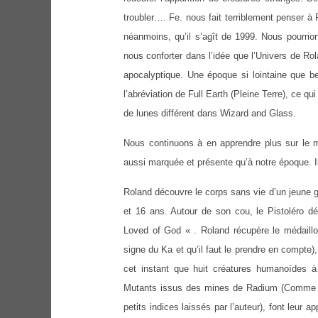
troubler…. Fe. nous fait terriblement penser à 
néanmoins, qu’il s’agît de 1999. Nous pourrio
nous conforter dans l’idée que l’Univers de Ro
apocalyptique. Une époque si lointaine que be
l’abréviation de Full Earth (Pleine Terre), ce 
de lunes différent dans Wizard and Glass.
Nous continuons à en apprendre plus sur le m
aussi marquée et présente qu’à notre époque. Il 
Roland découvre le corps sans vie d’un jeune ga
et 16 ans. Autour de son cou, le Pistoléro dé
Loved of God « . Roland récupère le médaillo
signe du Ka et qu’il faut le prendre en compte
cet instant que huit créatures humanoïdes à
Mutants issus des mines de Radium (Comme quoi
petits indices laissés par l’auteur), font leur 