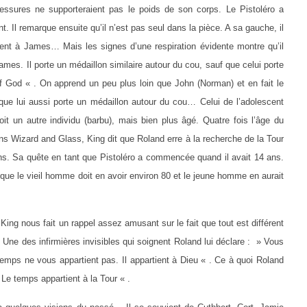
essures ne supporteraient pas le poids de son corps. Le Pistoléro a
t. Il remarque ensuite qu’il n’est pas seul dans la pièce. A sa gauche, il
nt à James… Mais les signes d’une respiration évidente montre qu’il
 James. Il porte un médaillon similaire autour du cou, sauf que celui porte
Of God « . On apprend un peu plus loin que John (Norman) et en fait le
que lui aussi porte un médaillon autour du cou… Celui de l’adolescent
it un autre individu (barbu), mais bien plus âgé. Quatre fois l’âge du
s Wizard and Glass, King dit que Roland erre à la recherche de la Tour
ns. Sa quête en tant que Pistoléro a commencée quand il avait 14 ans.
ue le vieil homme doit en avoir environ 80 et le jeune homme en aurait
King nous fait un rappel assez amusant sur le fait que tout est différent
Une des infirmières invisibles qui soignent Roland lui déclare : » Vous
 temps ne vous appartient pas. Il appartient à Dieu « . Ce à quoi Roland
e temps appartient à la Tour « .