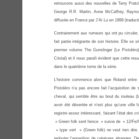
retrouvons aussi des nouvelles de Terry Pratc
George R.R. Martin, Anne McCaffrey, Raymond
diffusée en France par J’Ai Lu en 1999 (traduc
Contrairement aux rumeurs qui ont pu circuler,
fait partie intégrante de son histoire. Elle se
premier volume The Gunslinger (Le Pistoléro
Cristal) et il nous paraît évident que cette no
dans le quatrième tome de la série.
L’histoire commence alors que Roland entre 
Pistoléro n’a pas encore fait l’acquisition 
cheval, qui semble être au bout du rouleau (la
avoir été désertée et n’est plus qu’une ville 
registre assez intéressant, faisant l’état des c
» Green folk sent hence » suivie de » 12/Fe/99.
» type vert » (Green folk) ne veut rien dire
redouter l’apparition de créatures étranges. 