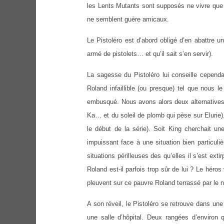
les Lents Mutants sont supposés ne vivre que d
ne semblent guère amicaux.
Le Pistoléro est d’abord obligé d’en abattre u
armé de pistolets… et qu’il sait s’en servir).
La sagesse du Pistoléro lui conseille cependan
Roland infaillible (ou presque) tel que nous 
embusqué. Nous avons alors deux alternatives 
Ka… et du soleil de plomb qui pèse sur Elurie). 
le début de la série). Soit King cherchait une
impuissant face à une situation bien particuli
situations périlleuses des qu’elles il s’est e
Roland est-il parfois trop sûr de lui ? Le hér
pleuvent sur ce pauvre Roland terrassé par le n
A son réveil, le Pistoléro se retrouve dans u
une salle d’hôpital. Deux rangées d’environ q