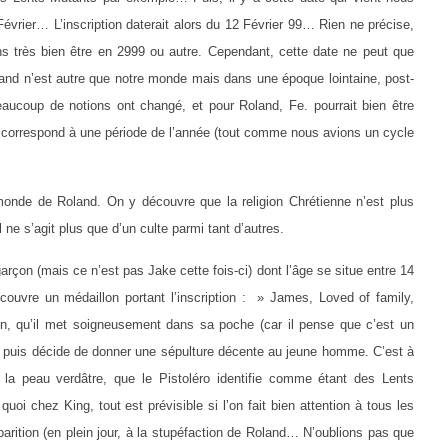
Février… L’inscription daterait alors du 12 Février 99… Rien ne précise,
ns très bien être en 2999 ou autre. Cependant, cette date ne peut que
land n’est autre que notre monde mais dans une époque lointaine, post-
aucoup de notions ont changé, et pour Roland, Fe. pourrait bien être
qui correspond à une période de l’année (tout comme nous avions un cycle
onde de Roland. On y découvre que la religion Chrétienne n’est plus
ne s’agit plus que d’un culte parmi tant d’autres.
rçon (mais ce n’est pas Jake cette fois-ci) dont l’âge se situe entre 14
couvre un médaillon portant l’inscription : » James, Loved of family,
n, qu’il met soigneusement dans sa poche (car il pense que c’est un
), puis décide de donner une sépulture décente au jeune homme. C’est à
 la peau verdâtre, que le Pistoléro identifie comme étant des Lents
 chez King, tout est prévisible si l’on fait bien attention à tous les
apparition (en plein jour, à la stupéfaction de Roland… N’oublions pas que