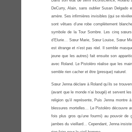
Dans son état de semi inconscience, Roland a
DeCurry, Alain, sans oublier Susan Delgado e
amère. Ses infirmières invisibles (qui se révè
sont vêtues d’une robe complètement blanche
symbole de la Tour Sombre. Les cinq sœurs
d’Elurie… Sœur Marie, Sœur Louise, Sœur Mic
est étrange et n’est pas réel. Il semble masq
jeune que les autres) fait ensuite son appari
avec Roland. Le Pistoléro réalise que les main
semble rien cacher et être (presque) naturel.
Sœur Jenna déclare à Roland qu’ils se trouvent
(avant que le monde n’ai bougé) et servent les d
religion qu’il représente, Puis Jenna montre 
blessures mortelles… Le Pistoléro découvre av
fois plus gros qu’une fourmi) au pouvoir de g
jambes du vieillard… Cependant, Jenna insiste s
rien faire pour le vieil homme.