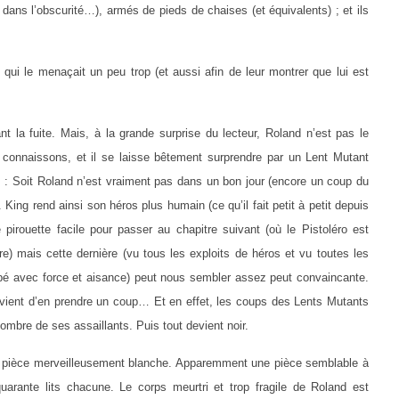
ans l’obscurité…), armés de pieds de chaises (et équivalents) ; et ils
n qui le menaçait un peu trop (et aussi afin de leur montrer que lui est
t la fuite. Mais, à la grande surprise du lecteur, Roland n’est pas le
le connaissons, et il se laisse bêtement surprendre par un Lent Mutant
: Soit Roland n’est vraiment pas dans un bon jour (encore un coup du
King rend ainsi son héros plus humain (ce qu’il fait petit à petit depuis
 pirouette facile pour passer au chapitre suivant (où le Pistoléro est
ère) mais cette dernière (vu tous les exploits de héros et vu toutes les
xtirpé avec force et aisance) peut nous sembler assez peut convaincante.
os vient d’en prendre un coup… Et en effet, les coups des Lents Mutants
ombre de ses assaillants. Puis tout devient noir.
ne pièce merveilleusement blanche. Apparemment une pièce semblable à
uarante lits chacune. Le corps meurtri et trop fragile de Roland est