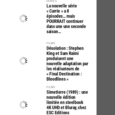
SERIES
La nouvelle série
« Carrie » a 8
épisodes… mais
POURRAIT continuer
dans une une seconde
saison…
FILMS
Désolation : Stephen
King et Sam Raimi
produisent une
nouvelle adaptation par
les réalisateurs de
« Final Destination :
Bloodlines »
FILMS
Simetierre (1989) : une
nouvelle édition
limitée en steelbook
4K UHD et Bluray, chez
ESC Editions