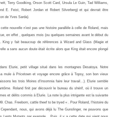
hett, Terry Goodking, Orson Scott Card, Ursula Le Guin, Tad Williams,
 E. Feist, Robert Jordan et Robert Silverberg) et qui devrait être
tion de Yves Sarda).
 cette nouvelle n’est pas une histoire parallèle à celle de Roland, mais
 situe, en effet , quelques mois (ou quelques semaines avant le début du
). King y fait beaucoup de références à Wizard and Glass (Magie et
uvelle a sans aucun doute était écrite alors que King était encore plongé
dans Elurie, petit village situé dans les montagnes Desatoya. Notre
de sa mule à Pricetown et voyage encore grâce à Topsy, son bon vieux
issons les trois Moires d’Insomnia faire leur travail…). Elurie semble
fantôme. Roland finit par découvrir le bureau du shérif, où il trouve un
rimes et délits commis à Elurie. La note la plus intrigante est la suivante
 Chas. Freeborn, cattle theef to be tryed « . Pour Roland, l’histoire du
. Cependant, nous, qui avons déjà lu The Gunslinger, ne pouvons que
Des Lents Mutants par exemple… Puis, il y a cette date qui vient nous