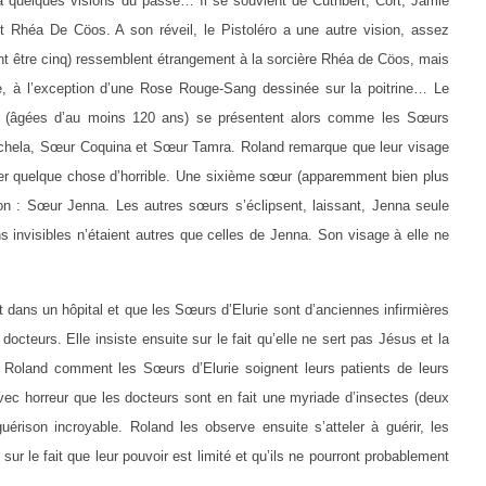
 quelques visions du passé… Il se souvient de Cuthbert, Cort, Jamie
t Rhéa De Cöos. A son réveil, le Pistoléro a une autre vision, assez
lent être cinq) ressemblent étrangement à la sorcière Rhéa de Cöos, mais
, à l’exception d’une Rose Rouge-Sang dessinée sur la poitrine… Le
 (âgées d’au moins 120 ans) se présentent alors comme les Sœurs
hela, Sœur Coquina et Sœur Tamra. Roland remarque que leur visage
uer quelque chose d’horrible. Une sixième sœur (apparemment bien plus
tion : Sœur Jenna. Les autres sœurs s’éclipsent, laissant, Jenna seule
s invisibles n’étaient autres que celles de Jenna. Son visage à elle ne
 dans un hôpital et que les Sœurs d’Elurie sont d’anciennes infirmières
octeurs. Elle insiste ensuite sur le fait qu’elle ne sert pas Jésus et la
à Roland comment les Sœurs d’Elurie soignent leurs patients de leurs
ec horreur que les docteurs sont en fait une myriade d’insectes (deux
uérison incroyable. Roland les observe ensuite s’atteler à guérir, les
ur le fait que leur pouvoir est limité et qu’ils ne pourront probablement