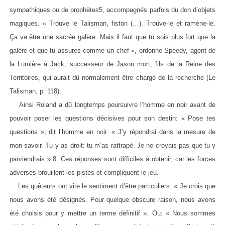
sympathiques ou de prophètes5, accompagnés parfois du don d’objets
magiques. « Trouve le Talisman, fiston (…). Trouve-le et ramène-le.
Ça va être une sacrée galère. Mais il faut que tu sois plus fort que la
galère et que tu assures comme un chef », ordonne Speedy, agent de
la Lumière à Jack, successeur de Jason mort, fils de la Reine des
Territoires, qui aurait dû normalement être chargé de la recherche (Le
Talisman, p. 118).
Ainsi Roland a dû longtemps poursuivre l’homme en noir avant de
pouvoir poser les questions décisives pour son destin: « Pose tes
questions », dit l’homme en noir. « J’y répondrai dans la mesure de
mon savoir. Tu y as droit: tu m’as rattrapé. Je ne croyais pas que tu y
parviendrais » 8. Ces réponses sont difficiles à obtenir, car les forces
adverses brouillent les pistes et compliquent le jeu.
Les quêteurs ont vite le sentiment d’être particuliers: « Je crois que
nous avons été désignés. Pour quelque obscure raison, nous avons
été choisis pour y mettre un terme définitif ». Ou: « Nous sommes