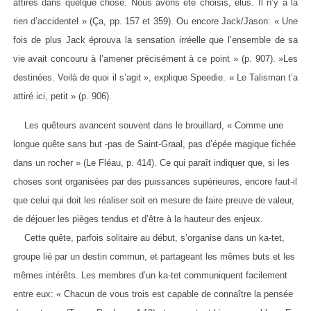
attirés dans quelque chose. Nous avons été choisis, élus. Il n’y a là
rien d’accidentel » (Ça, pp. 157 et 359). Ou encore Jack/Jason: « Une
fois de plus Jack éprouva la sensation irréelle que l’ensemble de sa
vie avait concouru à l’amener précisément à ce point » (p. 907). »Les
destinées. Voilà de quoi il s’agit », explique Speedie. « Le Talisman t’a
attiré ici, petit » (p. 906).
Les quêteurs avancent souvent dans le brouillard, « Comme une
longue quête sans but -pas de Saint-Graal, pas d’épée magique fichée
dans un rocher » (Le Fléau, p. 414). Ce qui paraît indiquer que, si les
choses sont organisées par des puissances supérieures, encore faut-il
que celui qui doit les réaliser soit en mesure de faire preuve de valeur,
de déjouer les pièges tendus et d’être à la hauteur des enjeux.
Cette quête, parfois solitaire au début, s’organise dans un ka-tet,
groupe lié par un destin commun, et partageant les mêmes buts et les
mêmes intérêts. Les membres d’un ka-tet communiquent facilement
entre eux: « Chacun de vous trois est capable de connaître la pensée