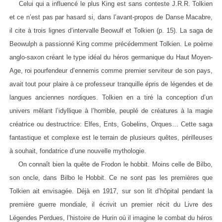
Celui qui a influencé le plus King est sans conteste J.R.R. Tolkien
et ce n’est pas par hasard si, dans l’avant-propos de Danse Macabre,
il cite à trois lignes d’intervalle Beowulf et Tolkien (p. 15). La saga de
Beowulph a passionné King comme précédemment Tolkien. Le poème
anglo-saxon créant le type idéal du héros germanique du Haut Moyen-
Age, roi pourfendeur d’ennemis comme premier serviteur de son pays,
avait tout pour plaire à ce professeur tranquille épris de légendes et de
langues anciennes nordiques. Tolkien en a tiré la conception d’un
univers mêlant l’idyllique à l’horrible, peuplé de créatures à la magie
créatrice ou destructrice: Elfes, Ents, Gobelins, Orques… Cette saga
fantastique et complexe est le terrain de plusieurs quêtes, périlleuses
à souhait, fondatrice d’une nouvelle mythologie.
On connaît bien la quête de Frodon le hobbit. Moins celle de Bilbo,
son oncle, dans Bilbo le Hobbit. Ce ne sont pas les premières que
Tolkien ait envisagée. Déjà en 1917, sur son lit d’hôpital pendant la
première guerre mondiale, il écrivit un premier récit du Livre des
Légendes Perdues, l’histoire de Hurin où il imagine le combat du héros