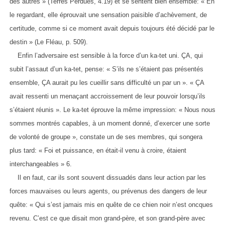
des autres » (Terres Perdues, 4.19) et se sentent bien ensemble: « En
le regardant, elle éprouvait une sensation paisible d’achèvement, de
certitude, comme si ce moment avait depuis toujours été décidé par le
destin » (Le Fléau, p. 509).
Enfin l’adversaire est sensible à la force d’un ka-tet uni. ÇA, qui
subit l’assaut d’un ka-tet, pense: « S’ils ne s’étaient pas présentés
ensemble, ÇA aurait pu les cueillir sans difficulté un par un ». « ÇA
avait ressenti un menaçant accroissement de leur pouvoir lorsqu’ils
s’étaient réunis ». Le ka-tet éprouve la même impression: « Nous nous
sommes montrés capables, à un moment donné, d’exercer une sorte
de volonté de groupe », constate un de ses membres, qui songera
plus tard: « Foi et puissance, en était-il venu à croire, étaient
interchangeables » 6.
Il en faut, car ils sont souvent dissuadés dans leur action par les
forces mauvaises ou leurs agents, ou prévenus des dangers de leur
quête: « Qui s’est jamais mis en quête de ce chien noir n’est oncques
revenu. C’est ce que disait mon grand-père, et son grand-père avec