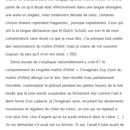
partie de ce qu’il disait était effectivement dans une langue étrangère,
une autre en anglais, mais totalement dénuée de sens; certaines
choses étaient cependant frappantes., presque inquiétantes. Ceux qui
ont lu la longue déclaration que fit Dutch Schultz sur son lit de mort
comprendront sans doute ce que je veux dire. J’ai presque tout oublié
des ratiocinations du maître d’hôtel, mais je crains de me souvenir
toujours du peu qu’il m’en est resté. » (50)
Steve essaie de s’expliquer rationnellement-y croit-il?- le
comportement du singulier maître d’hôtel: « J’imaginais Guy [nom du
maître d’hôtel] allongé sur le dos, bien réveillé mais parfaitement
immobile, contemplant le plafond pendant les petites heures de la nuit
tandis que la lune restait suspendue au firmament noir comme l’œil à
demi fermé d’un cadavre; je l’imaginais ainsi, écoutant les aboiements
monotones et réguliers du chien du voisin, un son qui se répétait à
n’en plus finir, clou d’argent qu’on lui aurait enfoncé dans le crâne. (…)
Je me demandai s’il avait tué sa femme. Si oui, l’avait-il tuée avant de