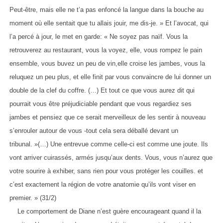
Peut-être, mais elle ne t’a pas enfoncé la langue dans la bouche au
moment où elle sentait que tu allais jouir, me dis-je. » Et l’avocat, qui
l’a percé à jour, le met en garde: « Ne soyez pas naïf. Vous la
retrouverez au restaurant, vous la voyez, elle, vous rompez le pain
ensemble, vous buvez un peu de vin,elle croise les jambes, vous la
reluquez un peu plus, et elle finit par vous convaincre de lui donner un
double de la clef du coffre. (…) Et tout ce que vous aurez dit qui
pourrait vous être préjudiciable pendant que vous regardiez ses
jambes et pensiez que ce serait merveilleux de les sentir à nouveau
s’enrouler autour de vous -tout cela sera déballé devant un
tribunal. »(…) Une entrevue comme celle-ci est comme une joute. Ils
vont arriver cuirassés, armés jusqu’aux dents. Vous, vous n’aurez que
votre sourire à exhiber, sans rien pour vous protéger les couilles. et
c’est exactement la région de votre anatomie qu’ils vont viser en
premier. » (31/2)
Le comportement de Diane n’est guère encourageant quand il la