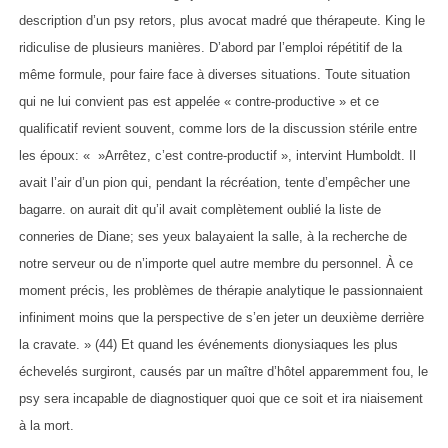
description d’un psy retors, plus avocat madré que thérapeute. King le
ridiculise de plusieurs manières. D’abord par l’emploi répétitif de la
même formule, pour faire face à diverses situations. Toute situation
qui ne lui convient pas est appelée « contre-productive » et ce
qualificatif revient souvent, comme lors de la discussion stérile entre
les époux: « »Arrêtez, c’est contre-productif », intervint Humboldt. Il
avait l’air d’un pion qui, pendant la récréation, tente d’empêcher une
bagarre. on aurait dit qu’il avait complètement oublié la liste de
conneries de Diane; ses yeux balayaient la salle, à la recherche de
notre serveur ou de n’importe quel autre membre du personnel. À ce
moment précis, les problèmes de thérapie analytique le passionnaient
infiniment moins que la perspective de s’en jeter un deuxième derrière
la cravate. » (44) Et quand les événements dionysiaques les plus
échevelés surgiront, causés par un maître d’hôtel apparemment fou, le
psy sera incapable de diagnostiquer quoi que ce soit et ira niaisement
à la mort.