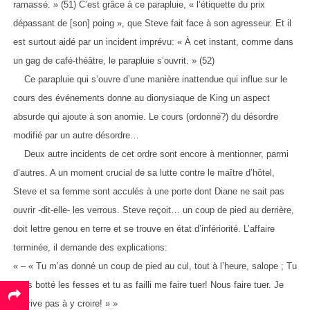
ramassé. » (51) C’est grâce à ce parapluie, « l’étiquette du prix
dépassant de [son] poing », que Steve fait face à son agresseur. Et il
est surtout aidé par un incident imprévu: « À cet instant, comme dans
un gag de café-théâtre, le parapluie s’ouvrit. » (52)
Ce parapluie qui s’ouvre d’une manière inattendue qui influe sur le
cours des événements donne au dionysiaque de King un aspect
absurde qui ajoute à son anomie. Le cours (ordonné?) du désordre
modifié par un autre désordre…
Deux autre incidents de cet ordre sont encore à mentionner, parmi
d’autres. A un moment crucial de sa lutte contre le maître d’hôtel,
Steve et sa femme sont acculés à une porte dont Diane ne sait pas
ouvrir -dit-elle- les verrous. Steve reçoit… un coup de pied au derrière,
doit lettre genou en terre et se trouve en état d’infériorité. L’affaire
terminée, il demande des explications:
« – « Tu m’as donné un coup de pied au cul, tout à l’heure, salope ; Tu
m’as botté les fesses et tu as failli me faire tuer! Nous faire tuer. Je
n’arrive pas à y croire! » »