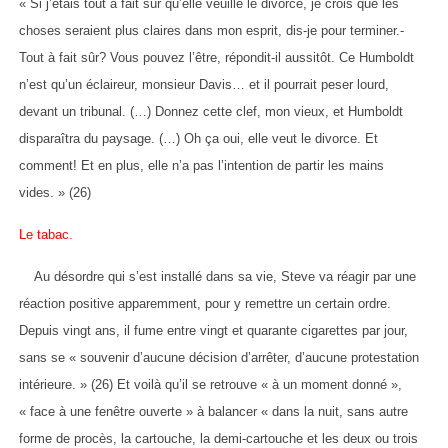
« Si j’étais tout à fait sûr qu’elle veuille le divorce, je crois que les
choses seraient plus claires dans mon esprit, dis-je pour terminer.-
Tout à fait sûr? Vous pouvez l’être, répondit-il aussitôt. Ce Humboldt
n’est qu’un éclaireur, monsieur Davis… et il pourrait peser lourd,
devant un tribunal. (…) Donnez cette clef, mon vieux, et Humboldt
disparaîtra du paysage. (…) Oh ça oui, elle veut le divorce. Et
comment! Et en plus, elle n’a pas l’intention de partir les mains
vides. » (26)
Le tabac.
Au désordre qui s’est installé dans sa vie, Steve va réagir par une
réaction positive apparemment, pour y remettre un certain ordre.
Depuis vingt ans, il fume entre vingt et quarante cigarettes par jour,
sans se « souvenir d’aucune décision d’arrêter, d’aucune protestation
intérieure. » (26) Et voilà qu’il se retrouve « à un moment donné »,
« face à une fenêtre ouverte » à balancer « dans la nuit, sans autre
forme de procès, la cartouche, la demi-cartouche et les deux ou trois