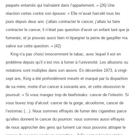
paquets entamés qui traînaient dans l’appartement. » (26) Une
réaction certes contre son épouse: « Elle m’avait harcelé tous les
jours depuis deux ans -j’allais contracter le cancer, j’allais lui faire
contracter le cancer, il n’était pas question d’avoir un enfant tant que je
fumerais; et je pouvais aussi bien m’épargner la peine de gaspiller ma
salive sur cette question. » (42)
King n’a pas choisi innocemment le tabac, avec lequel il est en
problème depuis qu’il s’est mis à fumer à l’université. Les allusions ou
notations sont multiples dans son œuvre. En décembre 1973, à vingt-
sept ans, King a été profondément meurtri et marqué par la disparition
de sa mère, morte d’un cancer à soixante ans, et cette obsession le
poursuit: « Si vous mangez trop de beefsteaks: cancer de l’intestin. Si
vous buvez trop d’alcool: cancer de la gorge, alcoolisme, cancer de
l’estomac (…). Nous sommes effrayés de fumer des cigarettes parce
qu’elles donnent le cancer du poumon: nous sommes aussi effrayés
de nous approcher des gens qui fument car nous pouvons attraper le