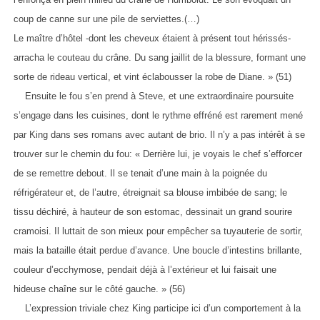
coup de canne sur une pile de serviettes.(…)
Le maître d’hôtel -dont les cheveux étaient à présent tout hérissés-
arracha le couteau du crâne. Du sang jaillit de la blessure, formant une
sorte de rideau vertical, et vint éclabousser la robe de Diane. » (51)
Ensuite le fou s’en prend à Steve, et une extraordinaire poursuite
s’engage dans les cuisines, dont le rythme effréné est rarement mené
par King dans ses romans avec autant de brio. Il n’y a pas intérêt à se
trouver sur le chemin du fou: « Derrière lui, je voyais le chef s’efforcer
de se remettre debout. Il se tenait d’une main à la poignée du
réfrigérateur et, de l’autre, étreignait sa blouse imbibée de sang; le
tissu déchiré, à hauteur de son estomac, dessinait un grand sourire
cramoisi. Il luttait de son mieux pour empêcher sa tuyauterie de sortir,
mais la bataille était perdue d’avance. Une boucle d’intestins brillante,
couleur d’ecchymose, pendait déjà à l’extérieur et lui faisait une
hideuse chaîne sur le côté gauche. » (56)
L’expression triviale chez King participe ici d’un comportement à la