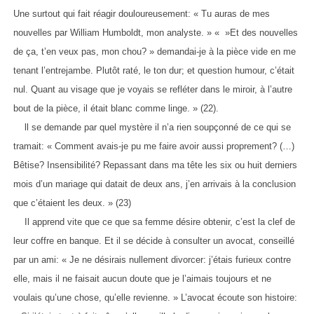
Une surtout qui fait réagir douloureusement: « Tu auras de mes
nouvelles par William Humboldt, mon analyste. » « »Et des nouvelles
de ça, t’en veux pas, mon chou? » demandai-je à la pièce vide en me
tenant l’entrejambe. Plutôt raté, le ton dur; et question humour, c’était
nul. Quant au visage que je voyais se refléter dans le miroir, à l’autre
bout de la pièce, il était blanc comme linge. » (22).
ll se demande par quel mystère il n’a rien soupçonné de ce qui se
tramait: « Comment avais-je pu me faire avoir aussi proprement? (…)
Bêtise? Insensibilité? Repassant dans ma tête les six ou huit derniers
mois d’un mariage qui datait de deux ans, j’en arrivais à la conclusion
que c’étaient les deux. » (23)
Il apprend vite que ce que sa femme désire obtenir, c’est la clef de
leur coffre en banque. Et il se décide à consulter un avocat, conseillé
par un ami: « Je ne désirais nullement divorcer: j’étais furieux contre
elle, mais il ne faisait aucun doute que je l’aimais toujours et ne
voulais qu’une chose, qu’elle revienne. » L’avocat écoute son histoire: