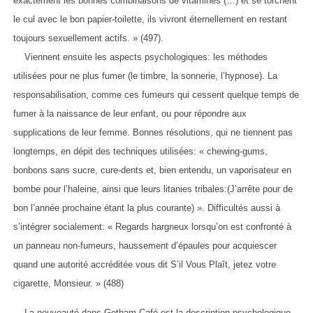
exactement les bonnes combinaisons de vitamines (…) et se torchent
le cul avec le bon papier-toilette, ils vivront éternellement en restant
toujours sexuellement actifs. » (497).
Viennent ensuite les aspects psychologiques: les méthodes
utilisées pour ne plus fumer (le timbre, la sonnerie, l’hypnose). La
responsabilisation, comme ces fumeurs qui cessent quelque temps de
fumer à la naissance de leur enfant, ou pour répondre aux
supplications de leur femme. Bonnes résolutions, qui ne tiennent pas
longtemps, en dépit des techniques utilisées: « chewing-gums,
bonbons sans sucre, cure-dents et, bien entendu, un vaporisateur en
bombe pour l’haleine, ainsi que leurs litanies tribales:(J’arrête pour de
bon l’année prochaine étant la plus courante) ». Difficultés aussi à
s’intégrer socialement: « Regards hargneux lorsqu’on est confronté à
un panneau non-fumeurs, haussement d’épaules pour acquiescer
quand une autorité accréditée vous dit S’il Vous Plaît, jetez votre
cigarette, Monsieur. » (488)
La nouveauté dans Gotham Café est la description psychologique