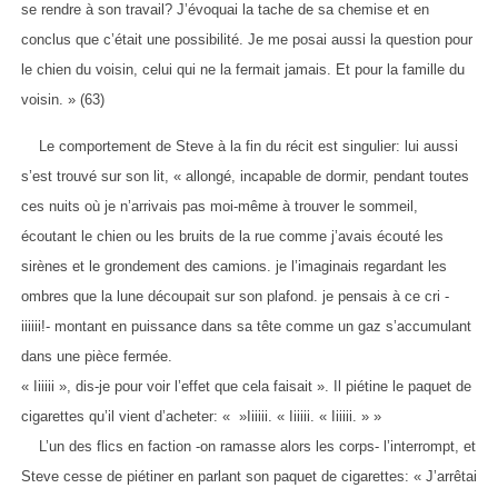
se rendre à son travail? J’évoquai la tache de sa chemise et en
conclus que c’était une possibilité. Je me posai aussi la question pour
le chien du voisin, celui qui ne la fermait jamais. Et pour la famille du
voisin. » (63)
Le comportement de Steve à la fin du récit est singulier: lui aussi
s’est trouvé sur son lit, « allongé, incapable de dormir, pendant toutes
ces nuits où je n’arrivais pas moi-même à trouver le sommeil,
écoutant le chien ou les bruits de la rue comme j’avais écouté les
sirènes et le grondement des camions. je l’imaginais regardant les
ombres que la lune découpait sur son plafond. je pensais à ce cri -
iiiiii!- montant en puissance dans sa tête comme un gaz s’accumulant
dans une pièce fermée.
« Iiiiii », dis-je pour voir l’effet que cela faisait ». Il piétine le paquet de
cigarettes qu’il vient d’acheter: « »Iiiiii. « Iiiiii. « Iiiiii. » »
L’un des flics en faction -on ramasse alors les corps- l’interrompt, et
Steve cesse de piétiner en parlant son paquet de cigarettes: « J’arrêtai