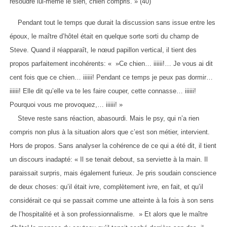
résoudre lui-même le sien, chien compris. » (40)
Pendant tout le temps que durait la discussion sans issue entre les
époux, le maître d’hôtel était en quelque sorte sorti du champ de
Steve. Quand il réapparaît, le nœud papillon vertical, il tient des
propos parfaitement incohérents: « »Ce chien… iiiiii!… Je vous ai dit
cent fois que ce chien… iiiiii! Pendant ce temps je peux pas dormir…
iiiiii! Elle dit qu’elle va te les faire couper, cette connasse… iiiiii!
Pourquoi vous me provoquez,… iiiiii! »
Steve reste sans réaction, abasourdi. Mais le psy, qui n’a rien
compris non plus à la situation alors que c’est son métier, intervient.
Hors de propos. Sans analyser la cohérence de ce qui a été dit, il tient
un discours inadapté: « Il se tenait debout, sa serviette à la main. Il
paraissait surpris, mais également furieux. Je pris soudain conscience
de deux choses: qu’il était ivre, complètement ivre, en fait, et qu’il
considérait ce qui se passait comme une atteinte à la fois à son sens
de l’hospitalité et à son professionnalisme. » Et alors que le maître