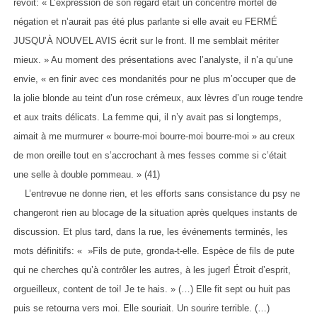
revoit: « L’expression de son regard était un concentré mortel de
négation et n’aurait pas été plus parlante si elle avait eu FERMÉ
JUSQU’À NOUVEL AVIS écrit sur le front. Il me semblait mériter
mieux. » Au moment des présentations avec l’analyste, il n’a qu’une
envie, « en finir avec ces mondanités pour ne plus m’occuper que de
la jolie blonde au teint d’un rose crémeux, aux lèvres d’un rouge tendre
et aux traits délicats. La femme qui, il n’y avait pas si longtemps,
aimait à me murmurer « bourre-moi bourre-moi bourre-moi » au creux
de mon oreille tout en s’accrochant à mes fesses comme si c’était
une selle à double pommeau. » (41)
L’entrevue ne donne rien, et les efforts sans consistance du psy ne
changeront rien au blocage de la situation après quelques instants de
discussion. Et plus tard, dans la rue, les événements terminés, les
mots définitifs: « »Fils de pute, gronda-t-elle. Espèce de fils de pute
qui ne cherches qu’à contrôler les autres, à les juger! Étroit d’esprit,
orgueilleux, content de toi! Je te hais. » (…) Elle fit sept ou huit pas
puis se retourna vers moi. Elle souriait. Un sourire terrible. (…)