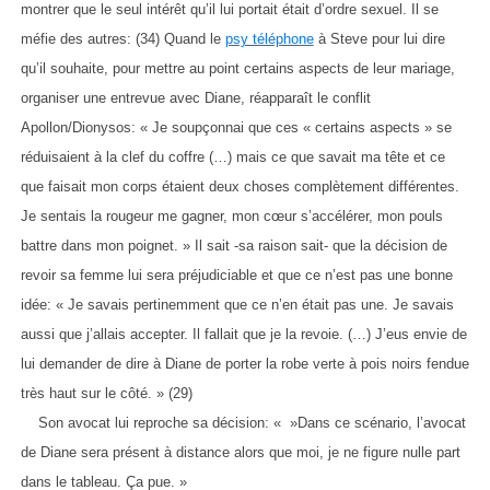
montrer que le seul intérêt qu’il lui portait était d’ordre sexuel. Il se
méfie des autres: (34) Quand le
psy téléphone
à Steve pour lui dire
qu’il souhaite, pour mettre au point certains aspects de leur mariage,
organiser une entrevue avec Diane, réapparaît le conflit
Apollon/Dionysos: « Je soupçonnai que ces « certains aspects » se
réduisaient à la clef du coffre (…) mais ce que savait ma tête et ce
que faisait mon corps étaient deux choses complètement différentes.
Je sentais la rougeur me gagner, mon cœur s’accélérer, mon pouls
battre dans mon poignet. » Il sait -sa raison sait- que la décision de
revoir sa femme lui sera préjudiciable et que ce n’est pas une bonne
idée: « Je savais pertinemment que ce n’en était pas une. Je savais
aussi que j’allais accepter. Il fallait que je la revoie. (…) J’eus envie de
lui demander de dire à Diane de porter la robe verte à pois noirs fendue
très haut sur le côté. » (29)
Son avocat lui reproche sa décision: « »Dans ce scénario, l’avocat
de Diane sera présent à distance alors que moi, je ne figure nulle part
dans le tableau. Ça pue. »