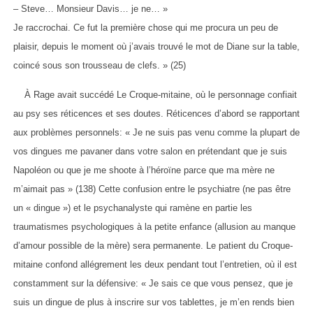
– Steve… Monsieur Davis… je ne… »
Je raccrochai. Ce fut la première chose qui me procura un peu de
plaisir, depuis le moment où j’avais trouvé le mot de Diane sur la table,
coincé sous son trousseau de clefs. » (25)
À Rage avait succédé Le Croque-mitaine, où le personnage confiait
au psy ses réticences et ses doutes. Réticences d’abord se rapportant
aux problèmes personnels: « Je ne suis pas venu comme la plupart de
vos dingues me pavaner dans votre salon en prétendant que je suis
Napoléon ou que je me shoote à l’héroïne parce que ma mère ne
m’aimait pas » (138) Cette confusion entre le psychiatre (ne pas être
un « dingue ») et le psychanalyste qui ramène en partie les
traumatismes psychologiques à la petite enfance (allusion au manque
d’amour possible de la mère) sera permanente. Le patient du Croque-
mitaine confond allégrement les deux pendant tout l’entretien, où il est
constamment sur la défensive: « Je sais ce que vous pensez, que je
suis un dingue de plus à inscrire sur vos tablettes, je m’en rends bien