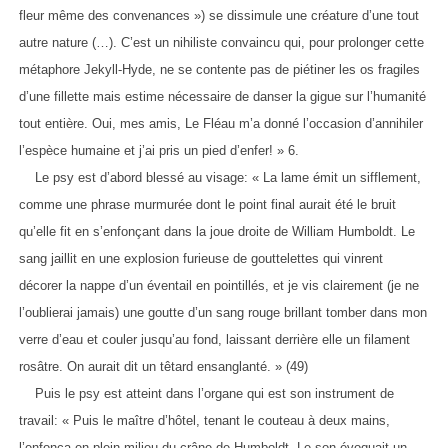
fleur même des convenances ») se dissimule une créature d’une tout
autre nature (…). C’est un nihiliste convaincu qui, pour prolonger cette
métaphore Jekyll-Hyde, ne se contente pas de piétiner les os fragiles
d’une fillette mais estime nécessaire de danser la gigue sur l’humanité
tout entière. Oui, mes amis, Le Fléau m’a donné l’occasion d’annihiler
l’espèce humaine et j’ai pris un pied d’enfer! » 6.
Le psy est d’abord blessé au visage: « La lame émit un sifflement,
comme une phrase murmurée dont le point final aurait été le bruit
qu’elle fit en s’enfonçant dans la joue droite de William Humboldt. Le
sang jaillit en une explosion furieuse de gouttelettes qui vinrent
décorer la nappe d’un éventail en pointillés, et je vis clairement (je ne
l’oublierai jamais) une goutte d’un sang rouge brillant tomber dans mon
verre d’eau et couler jusqu’au fond, laissant derrière elle un filament
rosâtre. On aurait dit un têtard ensanglanté. » (49)
Puis le psy est atteint dans l’organe qui est son instrument de
travail: « Puis le maître d’hôtel, tenant le couteau à deux mains,
l’enfonça en plein milieu du crâne de Humboldt. Le son évoquait un