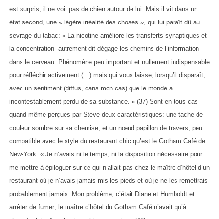
est surpris, il ne voit pas de chien autour de lui. Mais il vit dans un
état second, une « légère irréalité des choses », qui lui paraît dû au
sevrage du tabac: « La nicotine améliore les transferts synaptiques et
la concentration -autrement dit dégage les chemins de l’information
dans le cerveau. Phénomène peu important et nullement indispensable
pour réfléchir activement (…) mais qui vous laisse, lorsqu’il disparaît,
avec un sentiment (diffus, dans mon cas) que le monde a
incontestablement perdu de sa substance. » (37) Sont en tous cas
quand même perçues par Steve deux caractéristiques: une tache de
couleur sombre sur sa chemise, et un nœud papillon de travers, peu
compatible avec le style du restaurant chic qu’est le Gotham Café de
New-York: « Je n’avais ni le temps, ni la disposition nécessaire pour
me mettre à épiloguer sur ce qui n’allait pas chez le maître d’hôtel d’un
restaurant où je n’avais jamais mis les pieds et où je ne les remettrais
probablement jamais. Mon problème, c’était Diane et Humboldt et
arrêter de fumer; le maître d’hôtel du Gotham Café n’avait qu’à