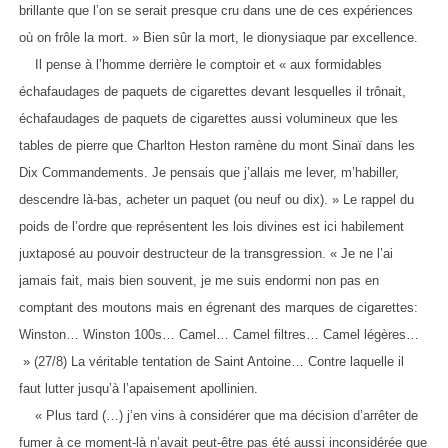
brillante que l’on se serait presque cru dans une de ces expériences
où on frôle la mort. » Bien sûr la mort, le dionysiaque par excellence.
Il pense à l’homme derrière le comptoir et « aux formidables
échafaudages de paquets de cigarettes devant lesquelles il trônait,
échafaudages de paquets de cigarettes aussi volumineux que les
tables de pierre que Charlton Heston ramène du mont Sinaï dans les
Dix Commandements. Je pensais que j’allais me lever, m’habiller,
descendre là-bas, acheter un paquet (ou neuf ou dix). » Le rappel du
poids de l’ordre que représentent les lois divines est ici habilement
juxtaposé au pouvoir destructeur de la transgression. « Je ne l’ai
jamais fait, mais bien souvent, je me suis endormi non pas en
comptant des moutons mais en égrenant des marques de cigarettes:
Winston… Winston 100s… Camel… Camel filtres… Camel légères…
» (27/8) La véritable tentation de Saint Antoine… Contre laquelle il
faut lutter jusqu’à l’apaisement apollinien.
« Plus tard (…) j’en vins à considérer que ma décision d’arrêter de
fumer à ce moment-là n’avait peut-être pas été aussi inconsidérée que