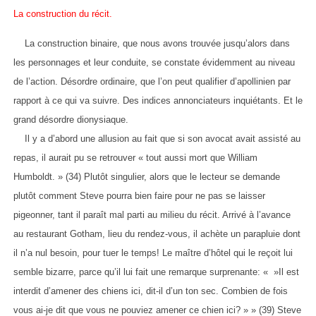
La construction du récit.
La construction binaire, que nous avons trouvée jusqu’alors dans
les personnages et leur conduite, se constate évidemment au niveau
de l’action. Désordre ordinaire, que l’on peut qualifier d’apollinien par
rapport à ce qui va suivre. Des indices annonciateurs inquiétants. Et le
grand désordre dionysiaque.
Il y a d’abord une allusion au fait que si son avocat avait assisté au
repas, il aurait pu se retrouver « tout aussi mort que William
Humboldt. » (34) Plutôt singulier, alors que le lecteur se demande
plutôt comment Steve pourra bien faire pour ne pas se laisser
pigeonner, tant il paraît mal parti au milieu du récit. Arrivé à l’avance
au restaurant Gotham, lieu du rendez-vous, il achète un parapluie dont
il n’a nul besoin, pour tuer le temps! Le maître d’hôtel qui le reçoit lui
semble bizarre, parce qu’il lui fait une remarque surprenante: « »Il est
interdit d’amener des chiens ici, dit-il d’un ton sec. Combien de fois
vous ai-je dit que vous ne pouviez amener ce chien ici? » » (39) Steve