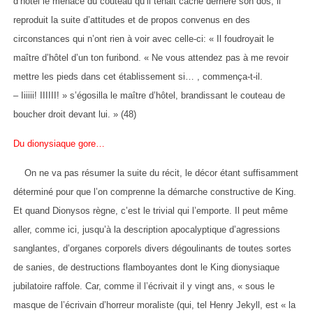
d’hôtel le menace du couteau qu’il tenait caché derrière son dos, il
reproduit la suite d’attitudes et de propos convenus en des
circonstances qui n’ont rien à voir avec celle-ci: « Il foudroyait le
maître d’hôtel d’un ton furibond. « Ne vous attendez pas à me revoir
mettre les pieds dans cet établissement si… , commença-t-il.
– Iiiiii! IIIIII! » s’égosilla le maître d’hôtel, brandissant le couteau de
boucher droit devant lui. » (48)
Du dionysiaque gore…
On ne va pas résumer la suite du récit, le décor étant suffisamment
déterminé pour que l’on comprenne la démarche constructive de King.
Et quand Dionysos règne, c’est le trivial qui l’emporte. Il peut même
aller, comme ici, jusqu’à la description apocalyptique d’agressions
sanglantes, d’organes corporels divers dégoulinants de toutes sortes
de sanies, de destructions flamboyantes dont le King dionysiaque
jubilatoire raffole. Car, comme il l’écrivait il y vingt ans, « sous le
masque de l’écrivain d’horreur moraliste (qui, tel Henry Jekyll, est « la