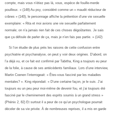
compte, mais vous n’étiez pas là, vous, espèce de fouille-merde
pouilleux. » (148) Au psy, considéré comme un « maudit réducteur de
crânes » (140), le personnage affiche la prétention d’une vie sexuelle
exemplaire: « Rita et moi avions une vie sexuelle parfaitement
normale; on n’a jamais rien fait de ces choses dégoûtantes. Je sais
que ça défoule de parler de ça, mais je n’en fais pas partie. » (142)
Si l’on étudie de plus près les raisons de cette confusion entre
psychiatrie et psychanalyse, on peut y voir deux origines. D’abord, on
l’a déjà vu, et ce fait est confirmé par Tabitha, King a toujours eu peur
de la folie, à cause de ses antécédents familiaux. Lors d’une interview,
Martin Coenen l’interrogeait: « Êtes-vous fasciné par les maladies
mentales? ». King répondait: « D’une certaine façon, je le suis. J’ai
toujours eu un peu peur moi-même de devenir fou, et j’ai toujours été
fasciné par le cheminement des esprits soumis à un grand stress »
(Phénix 2, 82) Et surtout il a peur de ce qu’un psychologue pourrait
déceler de sa vie privée. À de nombreuses reprises, il a mis en garde