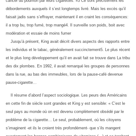
cancer du poumon par leurs cigarettes. »3 Ce sont précisément les
débordements auxquels il s’est longtemps livré. Mais les excès qu’il
faisait jadis sans s’effrayer, maintenant il en craint les conséquences:
il a trop bu, trop fumé, trop mangé4. Il surveille son poids, boit avec
modération et essaie de moins fumer
Jusqu’à présent, King avait décrit divers aspects des rapports entre
les individus et le tabac, généralement succinctement5. Le plus récent
et le plus long développement qu’il en avait fait se trouve dans La tribu
des dix plombes. En 1992, il avait remarqué les groupes de personnes
dans la rue, au bas des immeubles, lors de la pause-café devenue
pause-cigarette…
Il résume d’abord l’aspect sociologique. Les peurs des Américains
en cette fin de siècle sont grandes et King y est sensible: « C’est le
seul pays au monde où on est devenu complètement obsédé par le
problème de la cigarette… Le seul, probablement, où les citoyens
s’imaginent -et ils le croient très profondément- que s’ils mangent