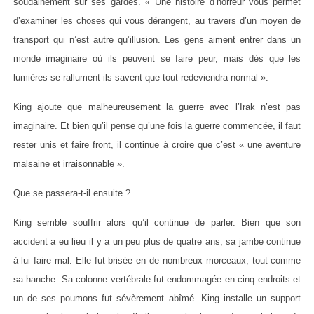
soudainement sur ses gardes. « Une histoire d’horreur vous permet
d’examiner les choses qui vous dérangent, au travers d’un moyen de
transport qui n’est autre qu’illusion. Les gens aiment entrer dans un
monde imaginaire où ils peuvent se faire peur, mais dès que les
lumières se rallument ils savent que tout redeviendra normal ».
King ajoute que malheureusement la guerre avec l’Irak n’est pas
imaginaire. Et bien qu’il pense qu’une fois la guerre commencée, il faut
rester unis et faire front, il continue à croire que c’est « une aventure
malsaine et irraisonnable ».
Que se passera-t-il ensuite ?
King semble souffrir alors qu’il continue de parler. Bien que son
accident a eu lieu il y a un peu plus de quatre ans, sa jambe continue
à lui faire mal. Elle fut brisée en de nombreux morceaux, tout comme
sa hanche. Sa colonne vertébrale fut endommagée en cinq endroits et
un de ses poumons fut sévèrement abîmé. King installe un support