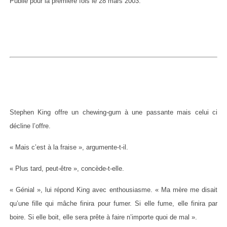
Publié pour la première fois le 28 mars 2003.
Stephen King offre un chewing-gum à une passante mais celui ci
décline l’offre.
« Mais c’est à la fraise », argumente-t-il.
« Plus tard, peut-être », concède-t-elle.
« Génial », lui répond King avec enthousiasme. « Ma mère me disait
qu’une fille qui mâche finira pour fumer. Si elle fume, elle finira par
boire. Si elle boit, elle sera prête à faire n’importe quoi de mal ».