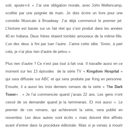
soit, ajoute-t-il. « J’ai une obligation morale, avec John Mellencamp,
scellée par une poignée de main. Je dois écrire un livre pour une
comédie Musicale à Broadway. J’ai déjà commencé le premier jet.
L’histoire est basée sur un fait réel qui s’est produit dans les années
40 en Indiana. Deux frères étaient tombés amoureux de la même fille.
L’un des deux à fini par tuer l’autre. J’aime cette idée. Sinon, à part
cela, je n’ai plus rien d’autre de prévu ».
Plus rien d’autre ? Ce n’est pas tout à fait vrai. Il travaille aussi en ce
moment sur les 13 épisodes de la série TV «
Kingdom
Hospital
»
qui sera diffusée sur ABC et qui sera produite par King en personne.
Ensuite, il a aussi les trois derniers romans de la série « T
he Dark
Tower
« . « Je l’ai commencée quand j’avais 22 ans. Les gens n’ont
cessé de se demander quand je la terminerais. Et moi aussi ». Le
premier de ces romans, qui achèveront la série, sera publié en
novembre. Les deux autres sont écrits « mais doivent être affinés
avant d’entrer dans la procédure éditoriale. Mais si je venais à mourir