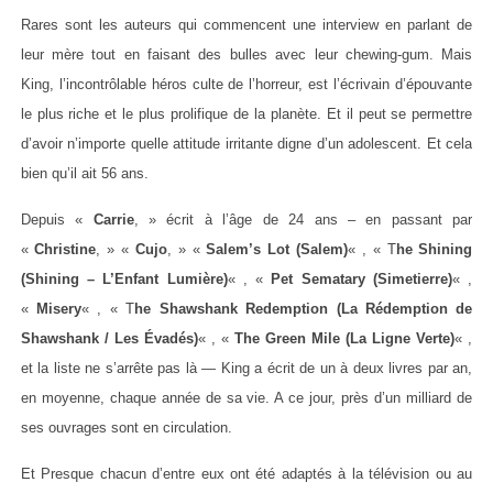
Rares sont les auteurs qui commencent une interview en parlant de
leur mère tout en faisant des bulles avec leur chewing-gum. Mais
King, l’incontrôlable héros culte de l’horreur, est l’écrivain d’épouvante
le plus riche et le plus prolifique de la planète. Et il peut se permettre
d’avoir n’importe quelle attitude irritante digne d’un adolescent. Et cela
bien qu’il ait 56 ans.
Depuis
«
Carrie
, » écrit à l’âge de 24 ans – en passant par
«
Christine
, » «
Cujo
, » «
Salem’s Lot (Salem)
« , « T
he Shining
(Shining – L’Enfant Lumière)
« , «
Pet Sematary (Simetierre)
« ,
«
Misery
« , « T
he Shawshank Redemption (La Rédemption de
Shawshank / Les Évadés)
« , «
The Green Mile (La Ligne Verte)
« ,
et la liste ne s’arrête pas là — King a écrit de un à deux livres par an,
en moyenne, chaque année de sa vie. A ce jour, près d’un milliard de
ses ouvrages sont en circulation.
Et Presque chacun d’entre eux ont été adaptés à la télévision ou au