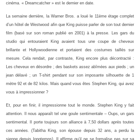
cinéma. « Dreamcatcher » est le dernier en date.
La semaine dernière, la Warner Bros. a loué le 11ème étage complet
d’un hôtel de Westwood afin que King puisse parler de son tout dernier
film (basé sur son roman publié en 2001) à la presse. Les gars du
studio qui entouraient King avaient tous une coupe de cheveux
brillante et Hollywoodienne et portaient des costumes taillés sur
mesure. Cela rendait, par contraste, King encore plus décontracté :
Les cheveux en désordre ; des baskets assez abîmées aux pieds ; un
jean délavé ; un T-shirt pendant sur son imposante silhouette de 1
mètre 92 et de 82 kilos. Mais quand vous êtes Stephen King, qui avez
vous à impressionner ?
Et, pour en finir, il impressionne tout le monde. Stephen King y fait
attention. Il nous apparaît tel une goule sentimentale – Oups, un gars
sentimental. Il porte toujours son alliance à 7,50 dollars après toutes
ces années. (Tabitha King, son épouse depuis 32 ans, a perdu la
sienne depuis longtemps). Il affirme qu’il ne se formalise pas sur sa