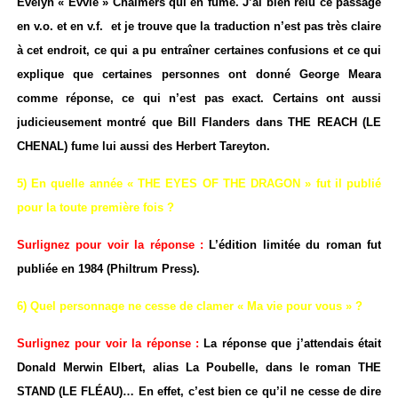
Evelyn « Evvie » Chalmers qui en fume. J’ai bien relu ce passage
en v.o. et en v.f. et je trouve que la traduction n’est pas très claire
à cet endroit, ce qui a pu entraîner certaines confusions et ce qui
explique que certaines personnes ont donné George Meara
comme réponse, ce qui n’est pas exact. Certains ont aussi
judicieusement montré que Bill Flanders dans THE REACH (LE
CHENAL) fume lui aussi des Herbert Tareyton.
5) En quelle année « THE EYES OF THE DRAGON » fut il publié
pour la toute première fois ?
Surlignez pour voir la réponse :
L’édition limitée du roman fut
publiée en 1984 (Philtrum Press).
6) Quel personnage ne cesse de clamer « Ma vie pour vous » ?
Surlignez pour voir la réponse :
La réponse que j’attendais était
Donald Merwin Elbert, alias La Poubelle, dans le roman THE
STAND (LE FLÉAU)… En effet, c’est bien ce qu’il ne cesse de dire