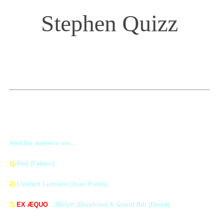
Stephen Quizz
And the winners are…
1)
Red (Fabien)
2)
L’enfant Lumière (Joao-Paulo)
3)
EX ÆQUO
: JDelph
(Delphine)
&
Gran
d Bill (David)