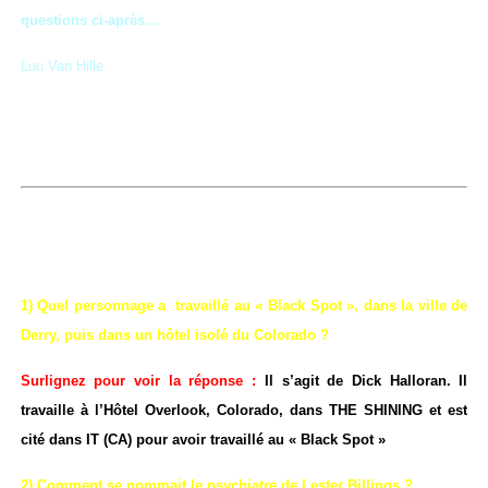
questions ci-après…
Lou Van Hille.
1) Quel personnage a travaillé au « Black Spot », dans la ville de
Derry, puis dans un hôtel isolé du Colorado ?
Surlignez pour voir la réponse :
Il s’agit de Dick Halloran. Il
travaille à l’Hôtel Overlook, Colorado, dans THE SHINING et est
cité dans IT (CA) pour avoir travaillé au « Black Spot »
2) Comment se nommait le psychiatre de Lester Billings ?