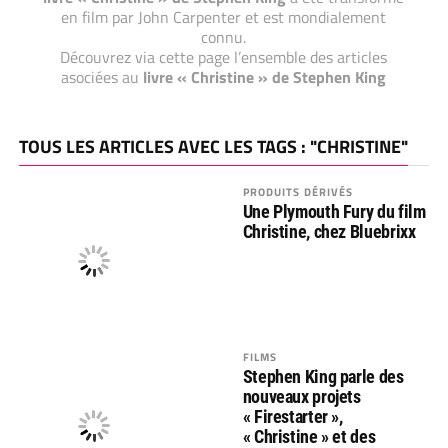
en film par John Carpenter et est mondialement
connu.
Découvrez via cette page l’ensemble des articles
asociées au
livre « Christine » de Stephen King
TOUS LES ARTICLES AVEC LES TAGS : "CHRISTINE"
PRODUITS DÉRIVÉS
Une Plymouth Fury du film
Christine, chez Bluebrixx
FILMS
Stephen King parle des
nouveaux projets
« Firestarter »,
« Christine » et des