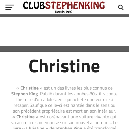
Christine
« Christine »
est un des livres les plus connus de
Stephen King
. Publié durant les années 80s, il raconte
l’histoire d’un adolescent qui achète une voiture à
retaper. Sauf que celle-ci est hantée dans le sens ou
son précédent propriétaire est mort en son intérieur.
« Christine »
est dorénavant une voiture vivante qui
va accroitre son emprise sur son nouvel acheteur…. Le
livre « Christine » de Stephen King
a été transformé