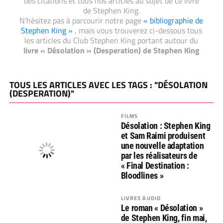
des citations et tous nos articles au sujet de ce livre
de Stephen King.
N’hésitez pas à parcourir notre page
« bibliographie de
Stephen King »
, mais vous trouverez ci-dessous tous
les articles du Club Stephen King portant autour du
livre « Désolation » (Desperation) de Stephen King
TOUS LES ARTICLES AVEC LES TAGS : "DÉSOLATION
(DESPERATION)"
FILMS
Désolation : Stephen King
et Sam Raimi produisent
une nouvelle adaptation
par les réalisateurs de
« Final Destination :
Bloodlines »
LIVRES AUDIO
Le roman « Désolation »
de Stephen King, fin mai,