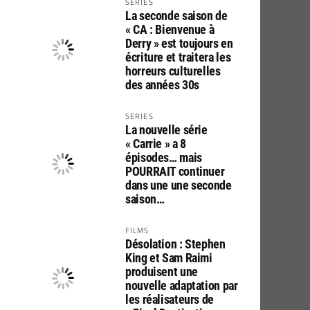
SERIES
La seconde saison de
« CA : Bienvenue à
Derry » est toujours en
écriture et traitera les
horreurs culturelles
des années 30s
SERIES
La nouvelle série
« Carrie » a 8
épisodes… mais
POURRAIT continuer
dans une une seconde
saison…
FILMS
Désolation : Stephen
King et Sam Raimi
produisent une
nouvelle adaptation par
les réalisateurs de