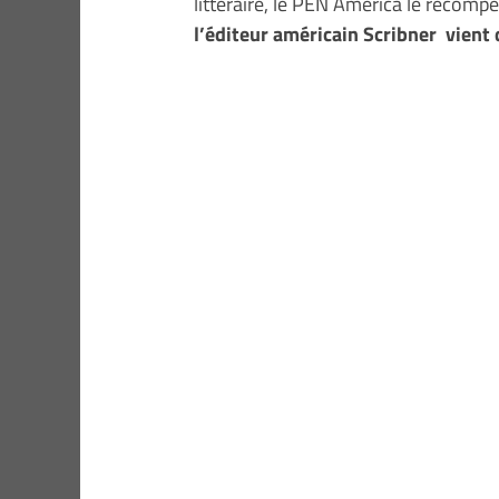
littéraire, le PEN America le récompe
l’éditeur américain Scribner vient