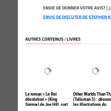
ENVIE DE DONNER VOTRE AVIS?
Cl
ENVIE DE DISCUTER DE STEPHEN KI
AUTRES CONTENUS : LIVRES
Le roman « Le Roi
Other Worlds Than T
désolation » (King
(Talisman 3) : décou
Sorrow) de Joe Hill, sort
les illustrations du
mi-novembre en français
roman de Stephen Ki