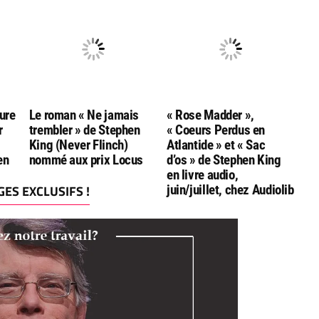
dans une nouvelle
édition française
anniversaire!
ure
Le roman « Ne jamais
« Rose Madder »,
r
trembler » de Stephen
« Coeurs Perdus en
King (Never Flinch)
Atlantide » et « Sac
en
nommé aux prix Locus
d’os » de Stephen King
en livre audio,
ES EXCLUSIFS !
juin/juillet, chez Audiolib