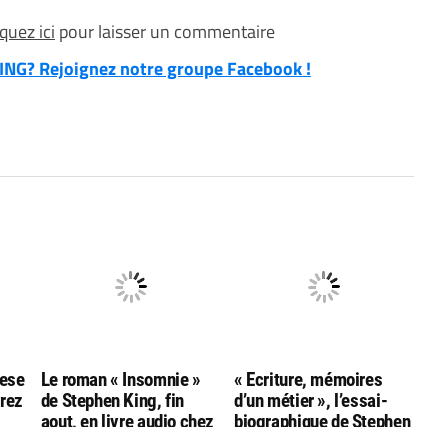
iquez ici
pour laisser un commentaire
NG? Rejoignez notre groupe Facebook !
hese
Le roman « Insomnie »
« Ecriture, mémoires
vrez
de Stephen King, fin
d’un métier », l’essai-
aout, en livre audio chez
biographique de Stephen
ng
Audiolib
King, sort fin octobre