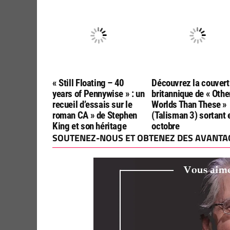
chez Jean Claude Lattes
et Peter Straub
« Still Floating – 40
Découvrez la couvert
years of Pennywise » : un
britannique de « Othe
recueil d’essais sur le
Worlds Than These »
roman CA » de Stephen
(Talisman 3) sortant 
King et son héritage
octobre
SOUTENEZ-NOUS ET OBTENEZ DES AVANTAG