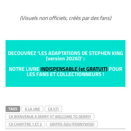
(Visuels non officiels, créés par des fans)
DECOUVREZ 'LES ADAPTATIONS DE STEPHEN KING
(version 2026!)' :
NOTRE LIVRE
INDISPENSABLE (et GRATUIT)
POUR
LES FANS ET COLLECTIONNEURS !
TAGS
A LA UNE
ÇA (IT)
CA BIENVENUE A DERRY (IT WELCOME TO DERRY)
ÇA CHAPITRE 1 ET 2
GRIPPE-SOU (PENNYWISE)