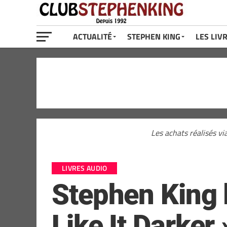
ACTUALITÉ
STEPHEN KING
LES LIV
Les achats réalisés vi
LIVRES AUDIO
Stephen King l
Like It Darker