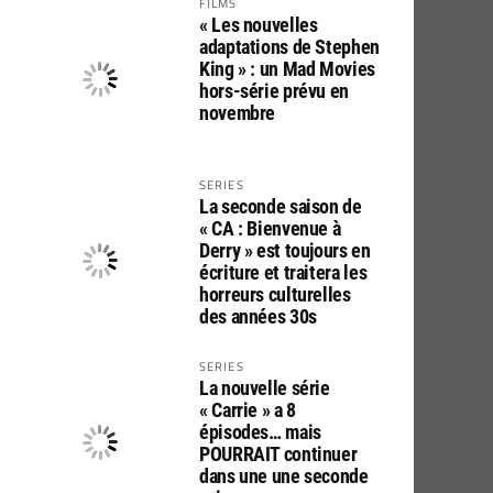
FILMS
« Les nouvelles
adaptations de Stephen
King » : un Mad Movies
hors-série prévu en
novembre
SERIES
La seconde saison de
« CA : Bienvenue à
Derry » est toujours en
écriture et traitera les
horreurs culturelles
des années 30s
SERIES
La nouvelle série
« Carrie » a 8
épisodes… mais
POURRAIT continuer
dans une une seconde