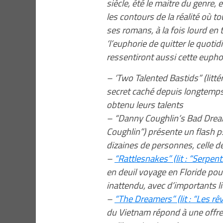
siècle, été le maitre du genre, e
les contours de la réalité où to
ses romans, à la fois lourd en t
‘l’euphorie de quitter le quotidi
ressentiront aussi cette euphor
– ‘Two Talented Bastids” (litté
secret caché depuis longtemp
obtenu leurs talents
– “Danny Coughlin’s Bad Dream
Coughlin”) présente un flash p
dizaines de personnes, celle 
–
“Rattlesnakes” (lit : “Serpent
en deuil voyage en Floride pour 
inattendu, avec d’importants l
–
“The Dreamers” (lit : “Les rê
du Vietnam répond à une offre 