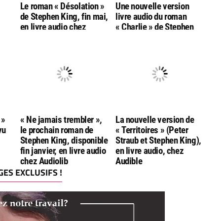
Le roman « Désolation »
Une nouvelle version
de Stephen King, fin mai,
livre audio du roman
en livre audio chez
« Charlie » de Stephen
ng
Audiolib
King, fin mai chez
Audiolib
olib
 »
« Ne jamais trembler »,
La nouvelle version de
vu
le prochain roman de
« Territoires » (Peter
Stephen King, disponible
Straub et Stephen King),
fin janvier, en livre audio
en livre audio, chez
chez Audiolib
Audible
ES EXCLUSIFS !