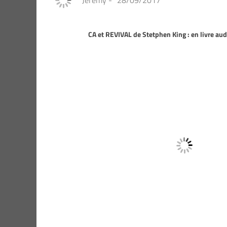
Jeremy
-
28/09/2017
CA et REVIVAL de Stetphen King : en livre aud