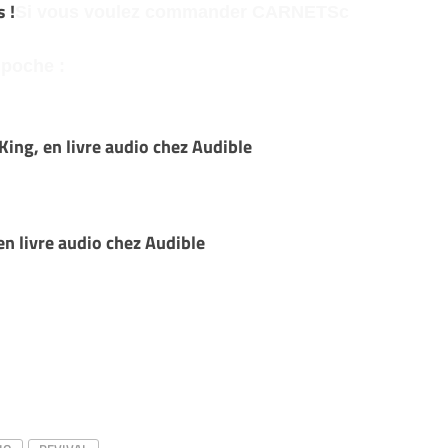
 !
Si vous voulez commander CARNETSc
 poche :
ng, en livre audio chez Audible
n livre audio chez Audible