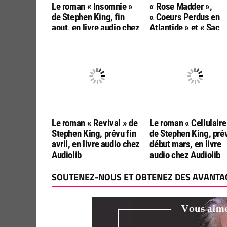
Le roman « Insomnie »
« Rose Madder »,
de Stephen King, fin
« Coeurs Perdus en
aout, en livre audio chez
Atlantide » et « Sac
Audiolib
d’os » de Stephen Ki
en livre audio,
juin/juillet, chez Audi
Le roman « Revival » de
Le roman « Cellulaire
Stephen King, prévu fin
de Stephen King, pré
avril, en livre audio chez
début mars, en livre
Audiolib
audio chez Audiolib
SOUTENEZ-NOUS ET OBTENEZ DES AVANTAG