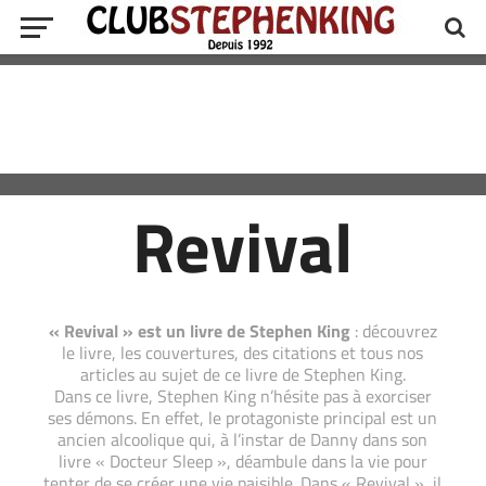
Revival
« Revival » est un livre de Stephen King
: découvrez
le livre, les couvertures, des citations et tous nos
articles au sujet de ce livre de Stephen King.
Dans ce livre, Stephen King n’hésite pas à exorciser
ses démons. En effet, le protagoniste principal est un
ancien alcoolique qui, à l’instar de Danny dans son
livre « Docteur Sleep », déambule dans la vie pour
tenter de se créer une vie paisible. Dans « Revival », il