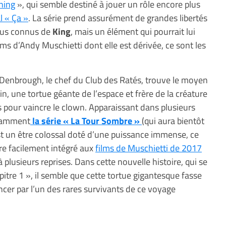
ning
», qui semble destiné à jouer un rôle encore plus
l « Ça »
. La série prend assurément de grandes libertés
plus connus de
King
, mais un élément qui pourrait lui
ilms d’Andy Muschietti dont elle est dérivée, ce sont les
l Denbrough, le chef du Club des Ratés, trouve le moyen
, une tortue géante de l’espace et frère de la créature
s pour vaincre le clown. Apparaissant dans plusieurs
otamment
la série « La Tour Sombre »
(qui aura bientôt
est un être colossal doté d’une puissance immense, ce
tre facilement intégré aux
films de Muschietti de 2017
à plusieurs reprises. Dans cette nouvelle histoire, qui se
itre 1 », il semble que cette tortue gigantesque fasse
cer par l’un des rares survivants de ce voyage