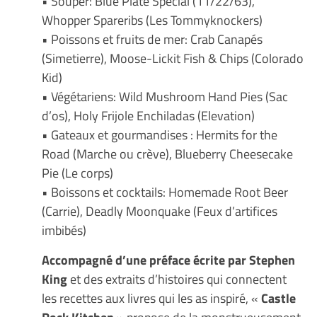
• Souper: Blue Plate Special (11/22/63),
Whopper Spareribs (Les Tommyknockers)
• Poissons et fruits de mer: Crab Canapés
(Simetierre), Moose-Lickit Fish & Chips (Colorado
Kid)
• Végétariens: Wild Mushroom Hand Pies (Sac
d’os), Holy Frijole Enchiladas (Elevation)
• Gateaux et gourmandises : Hermits for the
Road (Marche ou crève), Blueberry Cheesecake
Pie (Le corps)
• Boissons et cocktails: Homemade Root Beer
(Carrie), Deadly Moonquake (Feux d’artifices
imbibés)
Accompagné d’une préface écrite par Stephen
King
et des extraits d’histoires qui connectent
les recettes aux livres qui les as inspiré, «
Castle
Rock Kitchen
» propose de la monstrueusement