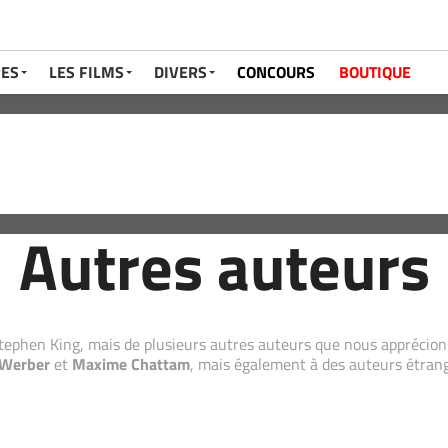
RES
LES FILMS
DIVERS
CONCOURS
BOUTIQUE
Autres auteurs
Stephen King, mais de plusieurs autres auteurs que nous apprécion
 Werber
et
Maxime Chattam
, mais également à des auteurs étrang