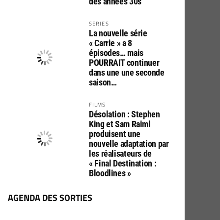
des années 30s
SERIES
La nouvelle série
« Carrie » a 8
épisodes… mais
POURRAIT continuer
dans une une seconde
saison…
FILMS
Désolation : Stephen
King et Sam Raimi
produisent une
nouvelle adaptation par
les réalisateurs de
« Final Destination :
Bloodlines »
AGENDA DES SORTIES