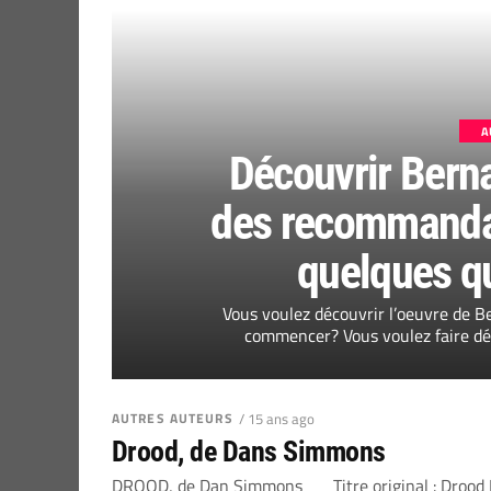
A
Découvrir Bern
des recommandat
quelques q
Vous voulez découvrir l’oeuvre de B
commencer? Vous voulez faire déc
AUTRES AUTEURS
/ 15 ans ago
Drood, de Dans Simmons
DROOD, de Dan Simmons Titre original : Drood E