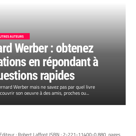
UTRES AUTEURS
ard Werber : obtenez
ions en répondant à
uestions rapides
ernard Werber mais ne savez pas par quel livre
ouvrir son oeuvre à des amis, proches ou...
diteur : Robert Laffont ISBN : 2-221-11400-0 880 pages