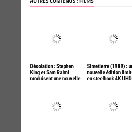
AUTRES CONTENUS : FILMS
Désolation : Stephen
Simetierre (1989) : u
King et Sam Raimi
nouvelle édition limi
produisent une nouvelle
en steelbook 4K UHD
adaptation par les
Bluray, chez ESC
réalisateurs de « Final
Editions
Destination :
Bloodlines »