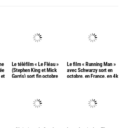
ne
Le téléfilm « Le Fléau »
Le film « Running Man »
tée
(Stephen King et Mick
avec Schwarzy sort en
 et
Garris) sort fin octobre
octobre, en France, en 4k
en combo
bluray ultra hd
Bluray/DVD/livret chez
Rimini