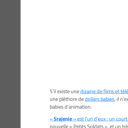
S’il existe une
dizaine de films et té
une pléthore de
dollars babies
, il n
babies d’animation.
«
Srajenie
» est l’un d’eux : un cou
nouvelle « Petits Soldats », et un t