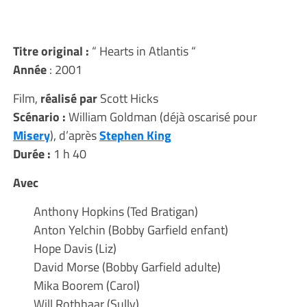
Titre original
:
“ Hearts in Atlantis “
Année
: 2001
Film,
réalisé par
Scott Hicks
Scénario :
William Goldman (déjà oscarisé pour
Misery
), d’après
Stephen King
Durée :
1 h 40
Avec
Anthony Hopkins (Ted Bratigan)
Anton Yelchin (Bobby Garfield enfant)
Hope Davis (Liz)
David Morse (Bobby Garfield adulte)
Mika Boorem (Carol)
Will Rothhaar (Sully)