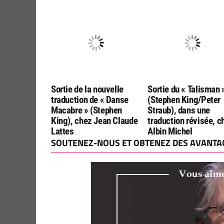
producteurs de
« CA Chapitre 2 »
« Stranger Things », ne
sera pas chez Netflix
Sortie de la nouvelle
Sortie du « Talisman 
traduction de « Danse
(Stephen King/Peter
Macabre » (Stephen
Straub), dans une
King), chez Jean Claude
traduction révisée, c
Lattes
Albin Michel
SOUTENEZ-NOUS ET OBTENEZ DES AVANTAG