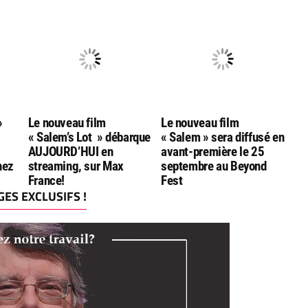
plusieurs adaptations de
Beyond Fest
Stephen King
»
Le nouveau film
Le nouveau film
« Salem’s Lot » débarque
« Salem » sera diffusé en
AUJOURD’HUI en
avant-première le 25
hez
streaming, sur Max
septembre au Beyond
France!
Fest
ES EXCLUSIFS !