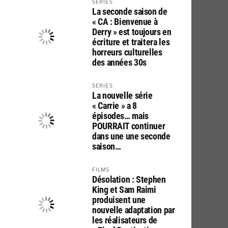
SERIES
La seconde saison de
« CA : Bienvenue à
Derry » est toujours en
écriture et traitera les
horreurs culturelles
des années 30s
SERIES
La nouvelle série
« Carrie » a 8
épisodes… mais
POURRAIT continuer
dans une une seconde
saison…
FILMS
Désolation : Stephen
King et Sam Raimi
produisent une
nouvelle adaptation par
les réalisateurs de