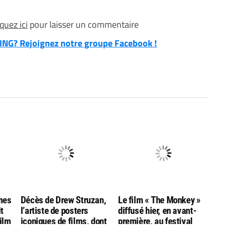
iquez ici
pour laisser un commentaire
NG? Rejoignez notre groupe Facebook !
mes
Décès de Drew Struzan,
Le film « The Monkey »
t
l’artiste de posters
diffusé hier, en avant-
film
iconiques de films, dont
première, au festival