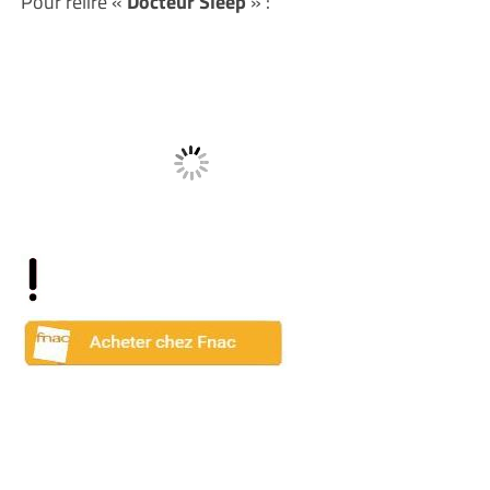
Pour relire «
Docteur Sleep
» :