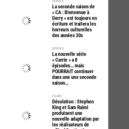
SERIES
La seconde saison de
« CA : Bienvenue à
Derry » est toujours en
écriture et traitera les
horreurs culturelles
des années 30s
SERIES
La nouvelle série
« Carrie » a 8
épisodes… mais
POURRAIT continuer
dans une une seconde
saison…
FILMS
Désolation : Stephen
King et Sam Raimi
produisent une
nouvelle adaptation par
les réalisateurs de