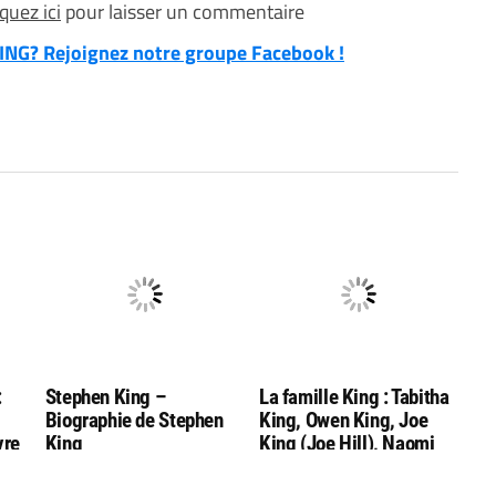
iquez ici
pour laisser un commentaire
NG? Rejoignez notre groupe Facebook !
:
Stephen King –
La famille King : Tabitha
Biographie de Stephen
King, Owen King, Joe
vre
King
King (Joe Hill), Naomi
ng
King