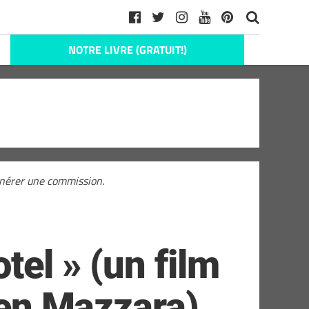
NOTRE LIVRE (GRATUIT!)
générer une commission.
tel » (un film
len Mazzara)