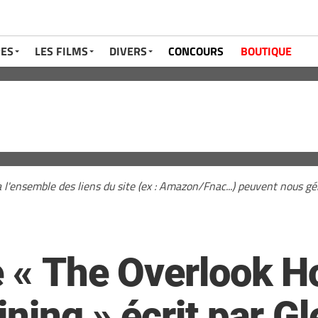
RES
LES FILMS
DIVERS
CONCOURS
BOUTIQUE
a l'ensemble des liens du site (ex : Amazon/Fnac...) peuvent nous 
 « The Overlook Ho
ining » écrit par G