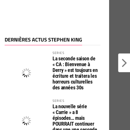
DERNIÈRES ACTUS STEPHEN KING
SERIES
La seconde saison de
« CA : Bienvenue à
Derry » est toujours en
écriture et traitera les
horreurs culturelles
des années 30s
SERIES
La nouvelle série
« Carrie » a 8
épisodes… mais
POURRAIT continuer
dans une une seconde