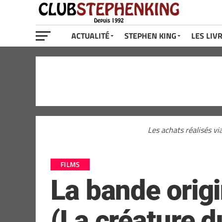
ACTUALITÉ
STEPHEN KING
LES LIV
Les achats réalisés vi
FILMS
La bande origi
(La créature d