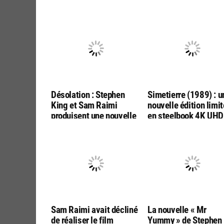
Désolation : Stephen
Simetierre (1989) : u
King et Sam Raimi
nouvelle édition limi
produisent une nouvelle
en steelbook 4K UHD
adaptation par les
Bluray, chez ESC
réalisateurs de « Final
Editions
Destination :
Bloodlines »
Sam Raimi avait décliné
La nouvelle « Mr
de réaliser le film
Yummy » de Stephen