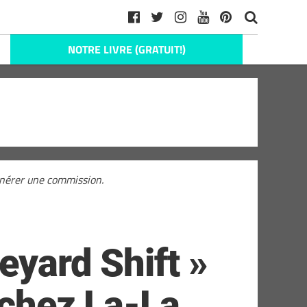
NOTRE LIVRE (GRATUIT!)
générer une commission.
eyard Shift »
 chez La-La