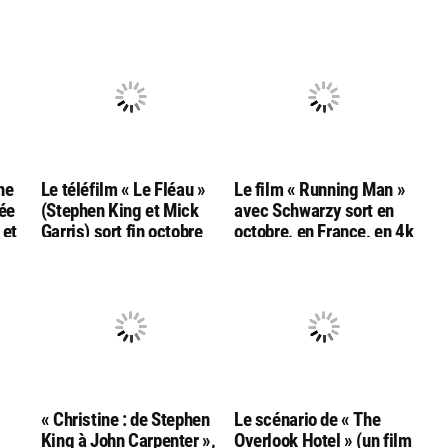
ne
Le téléfilm « Le Fléau »
Le film « Running Man »
tée
(Stephen King et Mick
avec Schwarzy sort en
 et
Garris) sort fin octobre
octobre, en France, en 4k
en combo
bluray ultra hd
Bluray/DVD/livret chez
Rimini
« Christine : de Stephen
Le scénario de « The
King à John Carpenter »,
Overlook Hotel » (un film