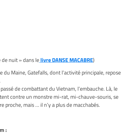
e de nuit » dans le
livre DANSE MACABRE
)
e du Maine, Gatefalls, dont l’activité principale, repose
.
n passé de combattant du Vietnam, l’embauche. Là, le
ttent contre un monstre mi-rat, mi-chauve-souris, se
e proche, mais … il n’y a plus de macchabés.
m :