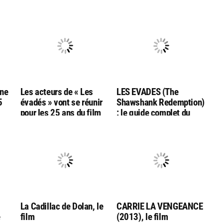
rne
Les acteurs de « Les
LES EVADES (The
5
évadés » vont se réunir
Shawshank Redemption)
pour les 25 ans du film
: le guide complet du
avec une expérience
film
immersive
La Cadillac de Dolan, le
CARRIE LA VENGEANCE
e
film
(2013), le film