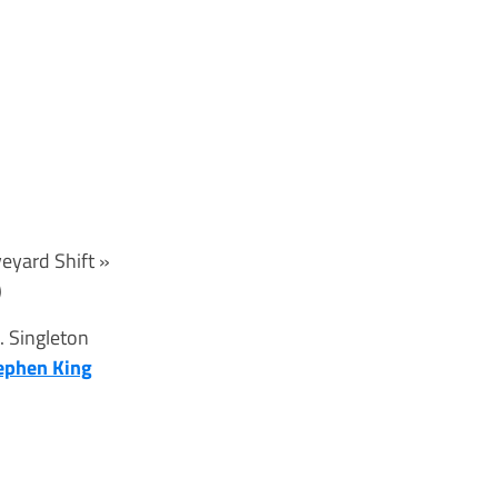
eyard Shift »
)
. Singleton
ephen King