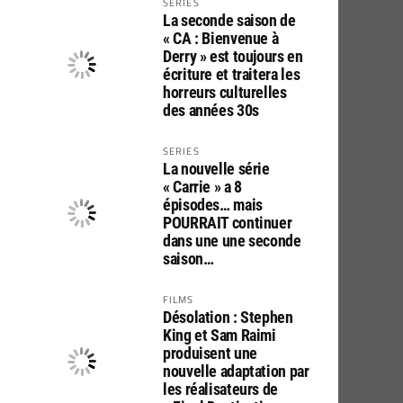
SERIES
La seconde saison de
« CA : Bienvenue à
Derry » est toujours en
écriture et traitera les
horreurs culturelles
des années 30s
SERIES
La nouvelle série
« Carrie » a 8
épisodes… mais
POURRAIT continuer
dans une une seconde
saison…
FILMS
Désolation : Stephen
King et Sam Raimi
produisent une
nouvelle adaptation par
les réalisateurs de