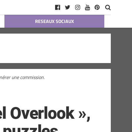
RESEAUX SOCIAUX
générer une commission.
l Overlook »,
 puzzles