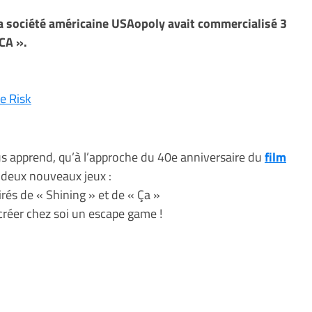
la société américaine USAopoly avait commercialisé 3
 CA ».
de Risk
us apprend, qu’à l’approche du 40e anniversaire du
film
r deux nouveaux jeux :
irés de « Shining » et de « Ça »
réer chez soi un escape game !