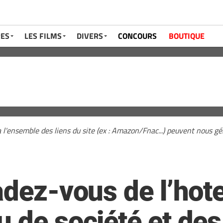
RES
LES FILMS
DIVERS
CONCOURS
BOUTIQUE
a l'ensemble des liens du site (ex : Amazon/Fnac...) peuvent nous 
adez-vous de l’hote
u de société et des