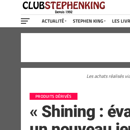
ACTUALITÉ
STEPHEN KING
LES LIV
Les achats réalisés vi
PRODUITS DÉRIVÉS
« Shining : év
un nouveau je