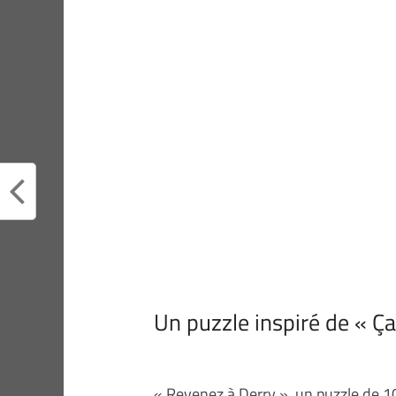
Un puzzle inspiré de « Ça
« Revenez à Derry », un puzzle de 100