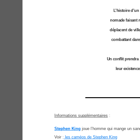
L’histoire d’u
nomade faisant 
déplacent de vill
combattant dans
Un conflit prendra
leur existenc
Informations supplémentaires
:
Stephen King
joue l’homme qui mange un san
Voir :
les caméos de Stephen King