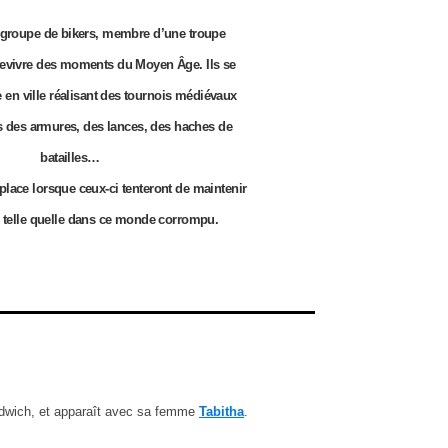
n groupe de bikers, membre d’une troupe
revivre des moments du Moyen Âge. Ils se
e en ville réalisant des tournois médiévaux
 des armures, des lances, des haches de
batailles…
 place lorsque ceux-ci tenteront de maintenir
e telle quelle dans ce monde corrompu.
dwich, et apparaît avec sa femme
Tabitha
.