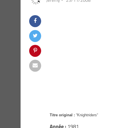
Jeremy
-
25/11/2008
Titre original :
“Knightriders“
Année :
1981