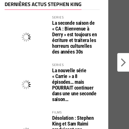
DERNIÈRES ACTUS STEPHEN KING
SERIES
La seconde saison de
« CA : Bienvenue à
Derry » est toujours en
écriture et traitera les
horreurs culturelles
des années 30s
SERIES
La nouvelle série
« Carrie » a 8
épisodes… mais
POURRAIT continuer
dans une une seconde
saison…
FILMS
Désolation : Stephen
King et Sam Raimi