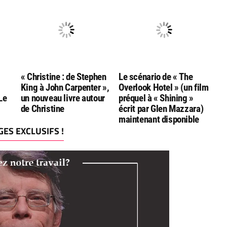
Bluray/DVD/livret chez
Rimini
« Christine : de Stephen
Le scénario de « The
King à John Carpenter »,
Overlook Hotel » (un film
Le
un nouveau livre autour
préquel à « Shining »
de Christine
écrit par Glen Mazzara)
maintenant disponible
ES EXCLUSIFS !