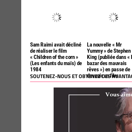
réalisateurs de « Final
Editions
Destination :
Bloodlines »
Sam Raimi avait décliné
La nouvelle « Mr
de réaliser le film
Yummy » de Stephen
« Children of the corn »
King (publiée dans « 
(Les enfants du maïs) de
bazar des mauvais
1984
rêves ») en passe de
SOUTENEZ-NOUS ET OBTENEZ DES AVANTAG
devenir un film