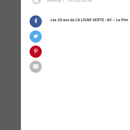
Jeremy
-
15/03/2016
Les 20 ans de LA LIGNE VERTE : #2 – Le film