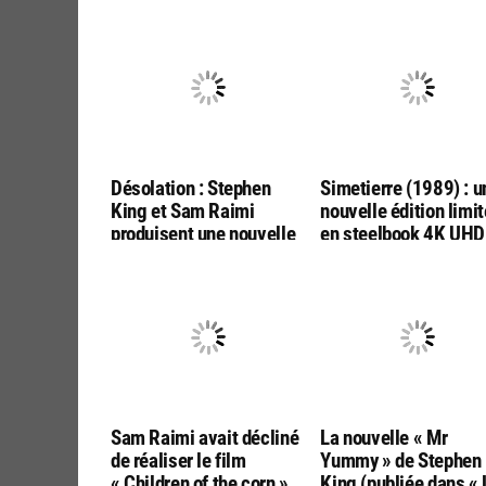
Désolation : Stephen
Simetierre (1989) : u
King et Sam Raimi
nouvelle édition limi
produisent une nouvelle
en steelbook 4K UHD
adaptation par les
Bluray, chez ESC
réalisateurs de « Final
Editions
Destination :
Bloodlines »
Sam Raimi avait décliné
La nouvelle « Mr
de réaliser le film
Yummy » de Stephen
« Children of the corn »
King (publiée dans « 