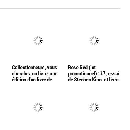
Collectionneurs, vous
Rose Red (lot
cherchez un livre, une
promotionnel) : k7, essai
édition d’un livre de
de Stephen King, et livre
s !)
Stephen King?
Contactez-moi