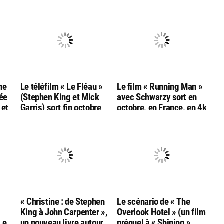
ne
Le téléfilm « Le Fléau »
Le film « Running Man »
tée
(Stephen King et Mick
avec Schwarzy sort en
 et
Garris) sort fin octobre
octobre, en France, en 4k
en combo
bluray ultra hd
Bluray/DVD/livret chez
Rimini
« Christine : de Stephen
Le scénario de « The
King à John Carpenter »,
Overlook Hotel » (un film
Le
un nouveau livre autour
préquel à « Shining »