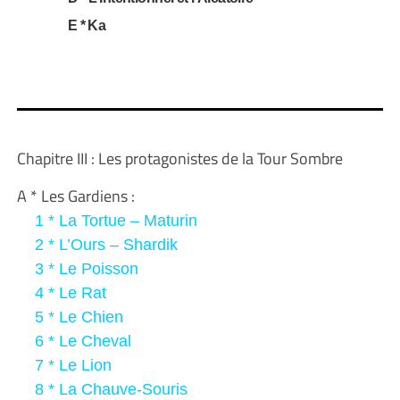
E * Ka
Chapitre III : Les protagonistes de la Tour Sombre
A * Les Gardiens :
1 * La Tortue – Maturin
2 * L’Ours – Shardik
3 * Le Poisson
4 * Le Rat
5 * Le Chien
6 * Le Cheval
7 * L
e Lion
8 * L
a Chauve-Souris