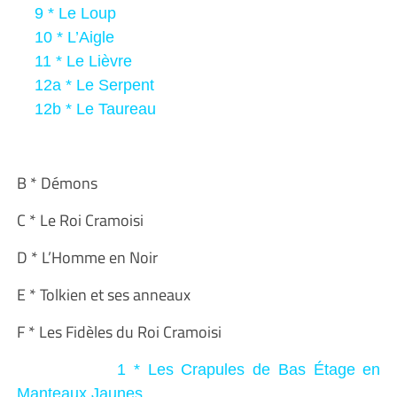
9 * Le Loup
10 * L’Aigle
11 * Le Lièvre
12a * Le Serpent
12b * L
e Taureau
B *
Démons
C *
Le Roi Cramoisi
D * L’Homme en Noir
E *
Tolkien et ses anneaux
F *
Les Fidèles du Roi Cramoisi
1 * Les Crapules de Bas Étage en
Manteaux Jaunes