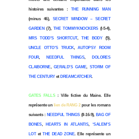
histoires suivantes :
THE RUNNING MAN
(minus 46),
SECRET WINDOW – SECRET
GARDEN
(7),
THE TOMMYKNOCKERS
(I-5-4),
MRS TODD’S SHORTCUT
,
THE BODY
(5),
UNCLE OTTO’S TRUCK
,
AUTOPSY ROOM
FOUR
,
NEEDFUL THINGS
,
DOLORES
CLAIBORNE
,
GERALD’S GAME
,
STORM OF
THE CENTURY
et
DREAMCATCHER
.
GATES FALLS
: Ville fictive du Maine. Elle
représente un
lien de RANG 2
pour les romans
suivants :
NEEDFUL THINGS
(II-16-9),
BAG OF
BONES
,
HEARTS IN ATLANTIS
,
‘SALEM’S
LOT
et
THE DEAD ZONE
. Elle représente un