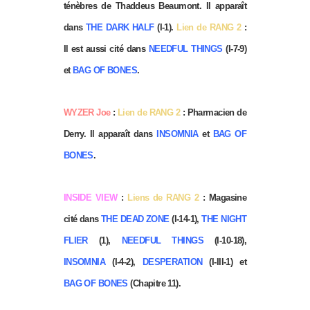
ténèbres de Thaddeus Beaumont. Il apparaît
dans
THE DARK HALF
(I-1).
Lien de RANG 2
:
Il est aussi cité dans
NEEDFUL THINGS
(I-7-9)
et
BAG OF BONES
.
WYZER Joe
:
Lien de RANG 2
: Pharmacien de
Derry. Il apparaît dans
INSOMNIA
et
BAG OF
BONES
.
INSIDE VIEW
:
Liens de RANG 2
: Magasine
cité dans
THE DEAD ZONE
(I-14-1),
THE NIGHT
FLIER
(1),
NEEDFUL THINGS
(I-10-18),
INSOMNIA
(I-4-2),
DESPERATION
(I-III-1) et
BAG OF BONES
(Chapitre 11).