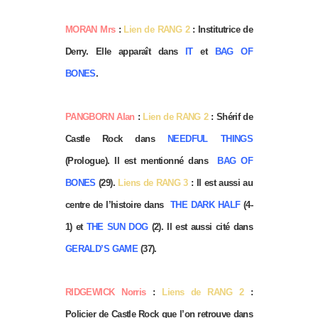
MORAN Mrs
:
Lien de RANG 2
: Institutrice de
Derry. Elle apparaît dans
IT
et
BAG OF
BONES
.
PANGBORN Alan
:
Lien de RANG 2
: Shérif de
Castle Rock dans
NEEDFUL THINGS
(Prologue). Il est mentionné dans
BAG OF
BONES
(29).
Liens de RANG 3
: Il est aussi au
centre de l’histoire dans
THE DARK HALF
(4-
1) et
THE SUN DOG
(2). Il est aussi cité dans
GERALD’S GAME
(37).
RIDGEWICK Norris
:
Liens de RANG 2
:
Policier de Castle Rock que l’on retrouve dans