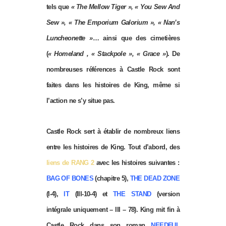
tels que
« The Mellow Tiger », « You Sew And
Sew », « The Emporium Galorium », « Nan’s
Luncheonette »
… ainsi que des cimetières
(
« Homeland , « Stackpole », « Grace »
). De
nombreuses références à Castle Rock sont
faites dans les histoires de King, même si
l’action ne s’y situe pas.
Castle Rock sert à établir de nombreux liens
entre les histoires de King. Tout d’abord, des
liens de RANG 2
avec les histoires suivantes :
BAG OF BONES
(chapitre 5),
THE DEAD ZONE
(I-4),
IT
(III-10-4) et
THE STAND
(version
intégrale uniquement – III – 78). King mit fin à
Castle Rock dans son roman
NEEDFUL