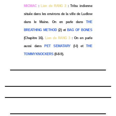
MICMAC
:
Lien de RANG 2
: Tribu indienne
située dans les environs de la ville de Ludlow
dans le Maine. On en parle dans
THE
BREATHING METHOD
(2) et
BAG OF BONES
(Chapitre 16).
Lien de RANG 3
: On en parle
aussi dans
PET SEMATARY
(I-I) et
THE
TOMMYKNOCKERS
(II-8-9).