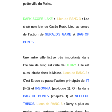
petite ville du Maine.
DARK SCORE LAKE
:
Lien de RANG 3
: Lac
situé non loin de Castle Rock. Lieu au centre
de l’action de
GERALD’S GAME
et
BAG OF
BONES
.
Une autre ville fictive très importante dans
l’œuvre de King est celle de
DERRY
. Elle est
aussi située dans le Maine.
Liens de RANG 2
:
C’est là que se passe l’action principale de
IT
(I-I-1) et
INSOMNIA
(prologue 1). On la dans
BAG OF BONES
(chapitre 1) et
NEEDFUL
THINGS
.
Liens de RANG 3
: Derry a plus ou
moins une certaine importance dans les