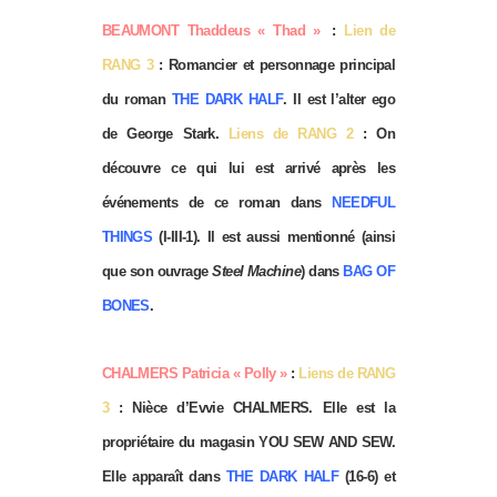
BEAU
MONT Thaddeus « Thad »
:
Lien de
RANG 3
: Romancier et personnage principal
du roman
THE DARK HALF
. Il est l’alter ego
de George Stark.
Liens de RANG 2
: On
découvre ce qui lui est arrivé après les
événements de ce roman dans
NEEDFUL
THINGS
(I-III-1). Il est aussi mentionné (ainsi
que son ouvrage
Steel Machine
) dans
BAG OF
BONES
.
CHALMERS Patricia « Polly »
:
Liens de RANG
3
: Nièce d’Evvie CHALMERS. Elle est la
propriétaire du magasin YOU SEW AND SEW.
Elle apparaît dans
THE DARK HALF
(16-6) et