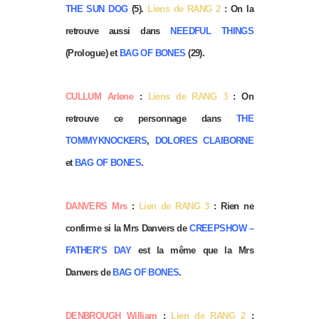
THE SUN DOG
(5).
Liens de RANG 2
: On la
retrouve aussi dans
NEEDFUL THINGS
(Prologue) et
BAG OF BONES
(29).
CULLUM Arlene
:
Liens de RANG 3
: On
retrouve ce personnage dans
THE
TOMMYKNOCKERS
,
DOLORES CLAIBORNE
et
BAG OF BONES
.
DANVERS Mrs
:
Lien de RANG 3
: Rien ne
confirme si la Mrs Danvers de
CREEPSHOW –
FATHER’S DAY
est la même que la Mrs
Danvers de
BAG OF BONES
.
DENBROUGH William
:
Lien de RANG 2
: