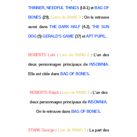
THINNER
,
NEEDFUL THINGS
(I-8-1) et
BAG OF
BONES
(29).
Liens de RANG 3
: On le retrouve
aussi dans
THE DARK HALF
(4-2),
THE SUN
DOG
(5)
GERALD’S GAME
(37) et
APT PUPIL
.
ROBERTS Loïs
:
Lien de RANG 2
: L’un des
deux personnages principaux de
INSOMNIA
.
Elle est citée dans
BAG OF BONES
.
ROBERTS Ralph
:
Lien de RANG 2
: L’un des
deux personnages principaux de
INSOMNIA
.
On le retrouve dans
BAG OF BONES
.
STARK George
:
Lien de RANG 3
: La part des