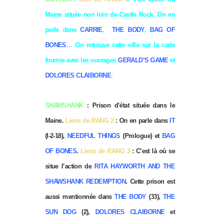
Maine située non loin de Castle Rock. On en
parle dans
CARRIE
,
THE BODY
,
BAG OF
BON
ES
… On retrouve cette ville sur la carte
fournie avec les ouvrages
GERALD’S GAME
et
DOLORES CLAIBORNE
.
SHAWSHANK
: Prison d’état située dans le
Maine.
Liens de RANG 2
: On en parle dans
IT
(I-2-18),
NEEDFUL THINGS
(Prologue) et
BAG
OF BONES
.
Liens de RANG 3
: C’est là où se
situe l’action de
RITA HAYWORTH AND THE
SHAWSHANK REDEMPTION
. Cette prison est
aussi mentionnée dans
THE BODY
(33),
THE
SUN DOG
(2),
DOLORES CLAIBORNE
et