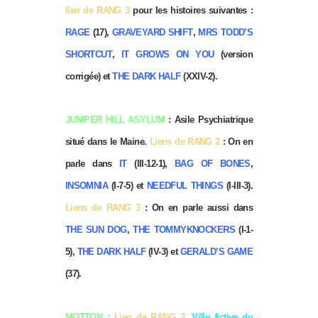
lien de RANG 3
pour les histoires suivantes :
RAGE
(17),
GRAVEYARD SHIFT
,
MRS TODD’S
SHORTCUT
,
IT GROWS ON YOU
(version
corrigée) et
THE DARK HALF
(XXIV-2).
JUNIPER HILL ASYLUM
: Asile Psychiatrique
situé dans le Maine.
Liens de RANG 2
: On en
parle dans
IT
(III-12-1),
BAG OF BONES
,
INSOMNIA
(I-7-5) et
NEEDFUL THINGS
(I-III-3).
Liens de RANG 3
: On en parle aussi dans
THE SUN DOG
,
THE TOMMYKNOCKERS
(I-1-
5),
THE DARK HALF
(IV-3) et
GERALD’S GAME
(37).
MOTTON
:
Lien de RANG 3
. Ville fictive du