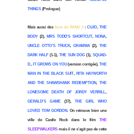
THINGS
(Prologue)
Mais aussi des
liens de RANG 3
:
CUJO
,
THE
BODY
(2),
MRS TODD’S SHORTCUT
,
NONA
,
UNCLE
OTTO’S TRUCK
,
GRAMMA
(2),
THE
DARK HALF
(1-1),
THE SUN DOG
(1),
SQUAD-
D.
,
IT GROWS ON YOU
(version corrigée),
THE
MAN IN THE BLACK SUIT
,
RITA HAYWORTH
AND THE SHAWSHANK REDEMPTION
,
THE
LONESOME DEATH OF JORDY VERRILL
,
GERALD’S GAME
(37),
THE GIRL WHO
LOVED TOM GORDON
. On retrouve bien une
ville de Castle Rock dans le film
THE
SLEEPWALKERS
mais il ne s’agit pas de cette