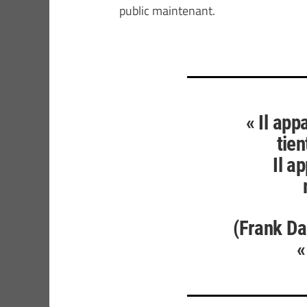
public maintenant.
« Il app
tien
Il a
(Frank Da
«