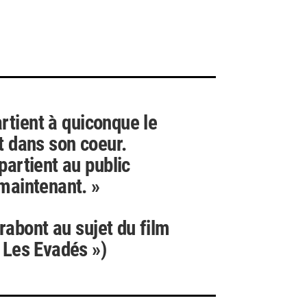
artient à quiconque le
t dans son coeur.
ppartient au public
maintenant. »
rabont au sujet du film
 Les Evadés »)