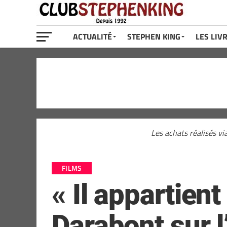
ACTUALITÉ
STEPHEN KING
LES LIV
Les achats réalisés vi
FILMS
« Il appartien
Darabont sur l