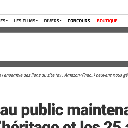
RES
LES FILMS
DIVERS
CONCOURS
BOUTIQUE
a l'ensemble des liens du site (ex : Amazon/Fnac...) peuvent nous 
t au public mainten
’héritage et les 25