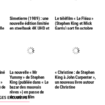
Simetierre (1989) : une
Le téléfilm « Le Fléau »
nouvelle édition limitée
(Stephen King et Mick
lle
en steelbook 4K UHD et
Garris) sort fin octobre
Bluray, chez ESC
en combo
l
Editions
Bluray/DVD/livret chez
Rimini
iné
La nouvelle « Mr
« Christine : de Stephen
Yummy » de Stephen
King à John Carpenter »,
 »
King (publiée dans « Le
un nouveau livre autour
) de
bazar des mauvais
de Christine
rêves ») en passe de
ES EXCLUSIFS !
devenir un film