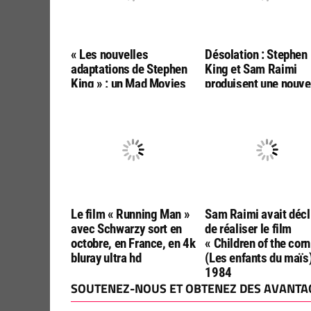
« Les nouvelles
Désolation : Stephen
adaptations de Stephen
King et Sam Raimi
King » : un Mad Movies
produisent une nouve
hors-série prévu en
adaptation par les
novembre
réalisateurs de « Fina
Destination :
Bloodlines »
Le film « Running Man »
Sam Raimi avait décl
avec Schwarzy sort en
de réaliser le film
octobre, en France, en 4k
« Children of the corn
bluray ultra hd
(Les enfants du maïs
1984
SOUTENEZ-NOUS ET OBTENEZ DES AVANTAG