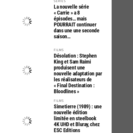
SERIES
La nouvelle série
« Carrie » a 8
épisodes… mais
POURRAIT continuer
dans une une seconde
saison…
FILMS
Désolation : Stephen
King et Sam Raimi
produisent une
nouvelle adaptation par
les réalisateurs de
« Final Destination :
Bloodlines »
FILMS
Simetierre (1989) : une
nouvelle édition
limitée en steelbook
4K UHD et Bluray, chez
ESC Editions