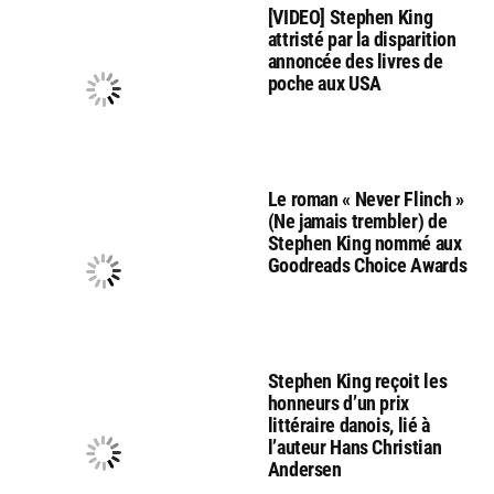
[VIDEO] Stephen King
attristé par la disparition
annoncée des livres de
poche aux USA
Le roman « Never Flinch »
(Ne jamais trembler) de
Stephen King nommé aux
Goodreads Choice Awards
Stephen King reçoit les
honneurs d’un prix
littéraire danois, lié à
l’auteur Hans Christian
Andersen