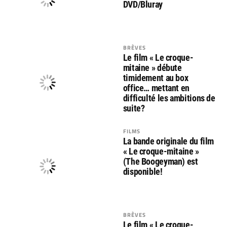
DVD/Bluray
BRÈVES
Le film « Le croque-
mitaine » débute
timidement au box
office… mettant en
difficulté les ambitions de
suite?
FILMS
La bande originale du film
« Le croque-mitaine »
(The Boogeyman) est
disponible!
BRÈVES
Le film « Le croque-