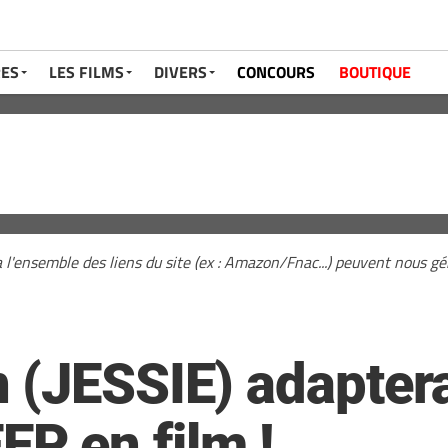
RES
LES FILMS
DIVERS
CONCOURS
BOUTIQUE
a l'ensemble des liens du site (ex : Amazon/Fnac...) peuvent nous 
(JESSIE) adaptera 
P en film !