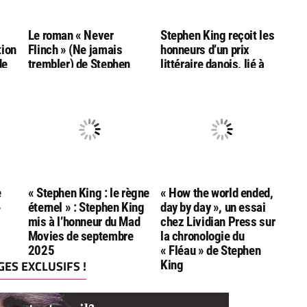
g
Le roman « Never
Stephen King reçoit les
tion
Flinch » (Ne jamais
honneurs d’un prix
de
trembler) de Stephen
littéraire danois, lié à
King nommé aux
l’auteur Hans Christian
Goodreads Choice
Andersen
Awards
e
« Stephen King : le règne
« How the world ended,
»
éternel » : Stephen King
day by day », un essai
mis à l’honneur du Mad
chez Lividian Press sur
Movies de septembre
la chronologie du
2025
« Fléau » de Stephen
ES EXCLUSIFS !
King