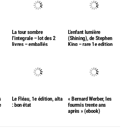
La tour sombre
L’enfant lumière
l’integrale – lot des 2
(Shining), de Stephen
livres – emballés
King – rare 1e edition
française, chez Alta
s
Le Fléau, 1e édition, alta
« Bernard Werber, les
e
: bon état
fourmis trente ans
après » (ebook)