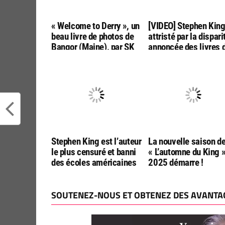
« Welcome to Derry », un
[VIDEO] Stephen Kin
beau livre de photos de
attristé par la dispari
Bangor (Maine), par SK
annoncée des livres 
Tours
poche aux USA
Stephen King est l’auteur
La nouvelle saison d
le plus censuré et banni
« L’automne du King 
des écoles américaines
2025 démarre !
SOUTENEZ-NOUS ET OBTENEZ DES AVANTAG