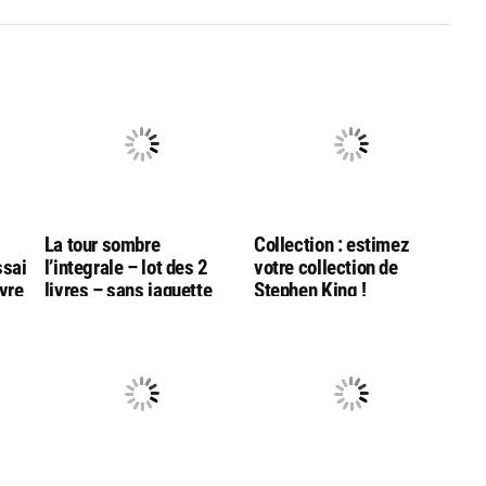
La tour sombre
Collection : estimez
ssai
l’integrale – lot des 2
votre collection de
ivre
livres – sans jaquette
Stephen King !