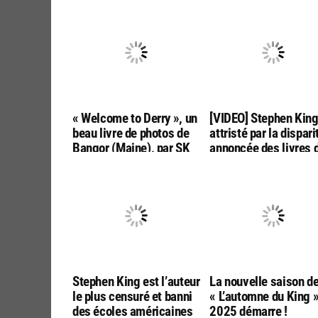
« Welcome to Derry », un
[VIDEO] Stephen Kin
beau livre de photos de
attristé par la dispari
Bangor (Maine), par SK
annoncée des livres 
Tours
poche aux USA
Stephen King est l’auteur
La nouvelle saison d
le plus censuré et banni
« L’automne du King 
des écoles américaines
2025 démarre !