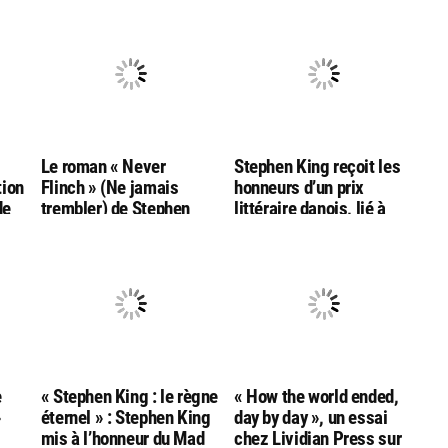
g
Le roman « Never
Stephen King reçoit les
tion
Flinch » (Ne jamais
honneurs d’un prix
de
trembler) de Stephen
littéraire danois, lié à
King nommé aux
l’auteur Hans Christian
Goodreads Choice
Andersen
Awards
e
« Stephen King : le règne
« How the world ended,
»
éternel » : Stephen King
day by day », un essai
mis à l’honneur du Mad
chez Lividian Press sur