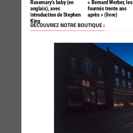
Rosemary’s baby (en
« Bernard Werber, les
anglais), avec
fourmis trente ans
introduction de Stephen
après » (livre)
King
DÉCOUVREZ NOTRE BOUTIQUE :