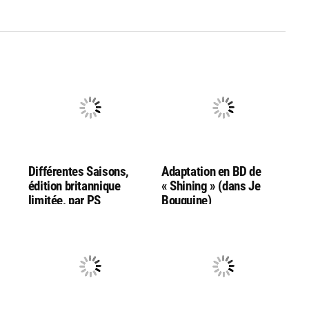
Différentes Saisons,
Adaptation en BD de
édition britannique
« Shining » (dans Je
limitée, par PS
Bouquine)
ge »
Publishing (en anglais !)