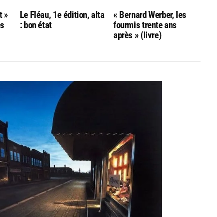
t »
Le Fléau, 1e édition, alta
« Bernard Werber, les
ès
: bon état
fourmis trente ans
après » (livre)