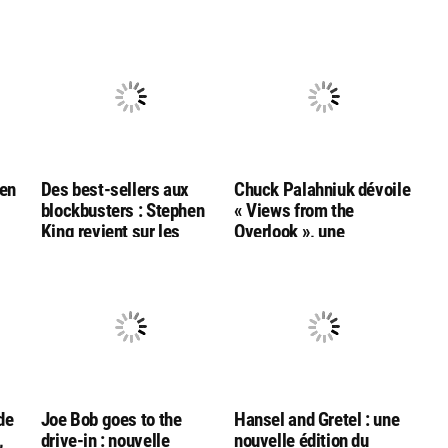
hen
Des best-sellers aux
Chuck Palahniuk dévoile
blockbusters : Stephen
« Views from the
King revient sur les
Overlook », une
ar
adaptations de son
anthologie de nouvelles
oeuvre
inspirées de « Shining »,
en préparation
de
Joe Bob goes to the
Hansel and Gretel : une
,
drive-in : nouvelle
nouvelle édition du