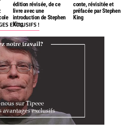
édition révisée, de ce
conte, révisitée et
z
livre avec une
préfacée par Stephen
cole
introduction de Stephen
King
ES EXCLUSIFS !
King