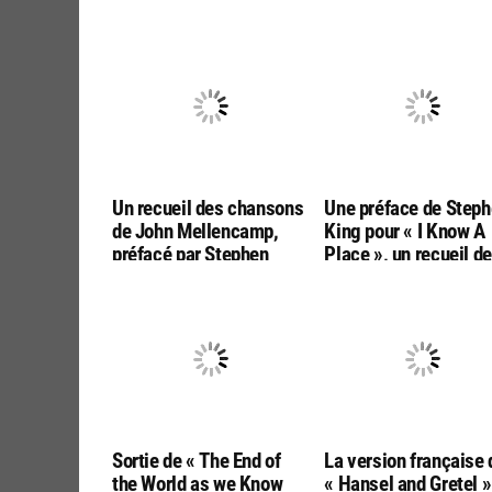
Un recueil des chansons
Une préface de Step
de John Mellencamp,
King pour « I Know A
préfacé par Stephen
Place », un recueil de
King, sera publié fin
nouvelles d’horreur p
septembre 2026
Nat Cassidy
Sortie de « The End of
La version française 
the World as we Know
« Hansel and Gretel »