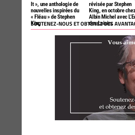
It », une anthologie de
révisée par Stephen
nouvelles inspirées du
King, en octobre che
« Fléau » de Stephen
Albin Michel avec L’E
King
SOUTENEZ-NOUS ET OBTENEZ DES AVANTAG
des Loisirs