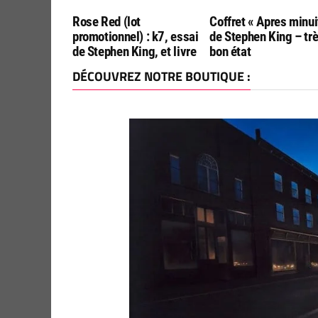
Rose Red (lot
Coffret « Apres minui
promotionnel) : k7, essai
de Stephen King – tr
de Stephen King, et livre
bon état
DÉCOUVREZ NOTRE BOUTIQUE :