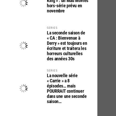
King » : un Mad Movies
hors-série prévu en
novembre
SERIES
La seconde saison de
« CA : Bienvenue à
Derry » est toujours en
écriture et traitera les
horreurs culturelles
des années 30s
SERIES
La nouvelle série
« Carrie » a 8
épisodes… mais
POURRAIT continuer
dans une une seconde
saison…