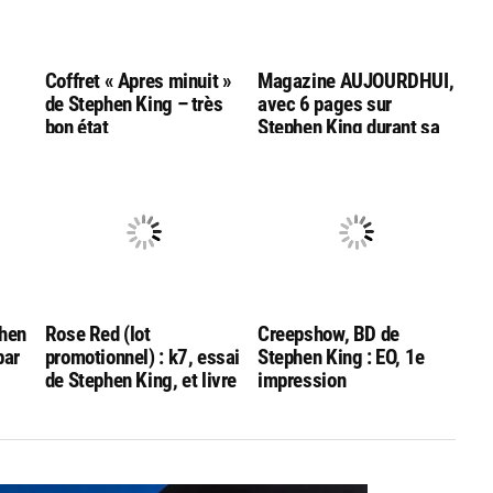
Coffret « Apres minuit »
Magazine AUJOURDHUI,
de Stephen King – très
avec 6 pages sur
bon état
Stephen King durant sa
ge »
venue en France
phen
Rose Red (lot
Creepshow, BD de
par
promotionnel) : k7, essai
Stephen King : EO, 1e
de Stephen King, et livre
impression