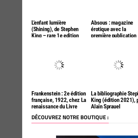
L’enfant lumière
Absous : magazine
(Shining), de Stephen
érotique avec la
King – rare 1e edition
première publication
française, chez Alta
française de « Le Sin
Frankenstein : 2e édition
La bibliographie Ste
française, 1922, chez La
King (édition 2021), 
renaissance du Livre
Alain Sprauel
DÉCOUVREZ NOTRE BOUTIQUE :