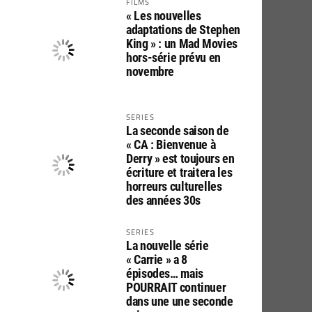
FILMS
« Les nouvelles
adaptations de Stephen
King » : un Mad Movies
hors-série prévu en
novembre
SERIES
La seconde saison de
« CA : Bienvenue à
Derry » est toujours en
écriture et traitera les
horreurs culturelles
des années 30s
SERIES
La nouvelle série
« Carrie » a 8
épisodes… mais
POURRAIT continuer
dans une une seconde